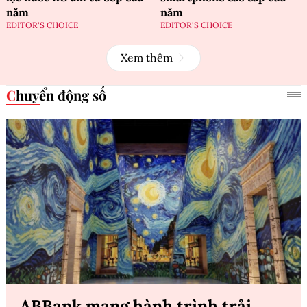
năm
năm
EDITOR'S CHOICE
EDITOR'S CHOICE
Xem thêm
Chuyển động số
ABBank mang hành trình trải