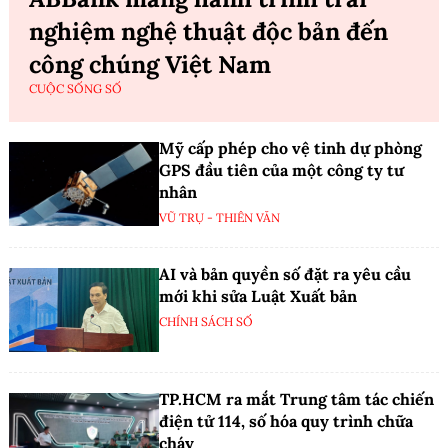
nghiệm nghệ thuật độc bản đến
công chúng Việt Nam
CUỘC SỐNG SỐ
Mỹ cấp phép cho vệ tinh dự phòng
GPS đầu tiên của một công ty tư
nhân
VŨ TRỤ - THIÊN VĂN
AI và bản quyền số đặt ra yêu cầu
mới khi sửa Luật Xuất bản
CHÍNH SÁCH SỐ
TP.HCM ra mắt Trung tâm tác chiến
điện tử 114, số hóa quy trình chữa
cháy