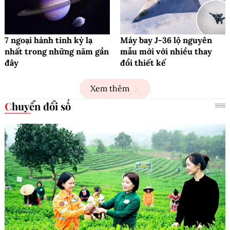
7 ngoại hành tinh kỳ lạ
Máy bay J-36 lộ nguyên
nhất trong những năm gần
mẫu mới với nhiều thay
đây
đổi thiết kế
Xem thêm
Chuyển đổi số