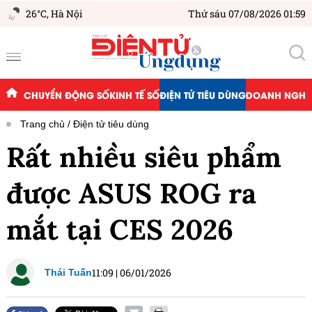
26°C,
Hà Nội
Thứ sáu 07/08/2026 01:59
CHUYỂN ĐỘNG SỐ
KINH TẾ SỐ
ĐIỆN TỬ TIÊU DÙNG
DOANH NGHIỆ
Trang chủ
Điện tử tiêu dùng
Rất nhiều siêu phẩm
được ASUS ROG ra
mắt tại CES 2026
11:09
|
06/01/2026
Thái Tuấn