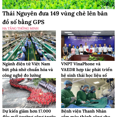
Thái Nguyên đưa 149 vùng chè lên bản
đồ số bằng GPS
HẠ TẦNG THÔNG MINH
Ngành điện tử Việt Nam
VNPT VinaPhone và
bứt phá nhờ chuẩn hóa và
VAEDR hợp tác phát triển
công nghệ đo lường
hệ sinh thái học liệu số
Dự kiến giảm hơn 17.000
Bệnh viện Thanh Nhàn
đầu mối trường công trước
cầm máu thành công cho