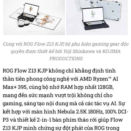
Cùng với ROG Flow Z13 KJP, bộ phụ kiện gaming gear độc
quyền được thiết kế bởi Yoji Shinkawa và KOJIMA
PRODUCTIONS
ROG Flow Z13 KJP không chỉ khẳng định tinh
thần tiên phong công nghệ với AMD Ryzen™ AI
Max+ 395, cùng bộ nhớ RAM hợp nhất 128GB,
mang đến sức mạnh vượt trội không chỉ cho
gaming, sáng tạo nội dung mà cả các tác vụ AI. Sự
kết hợp với màn hình Nebula 2.5K 180Hz, 100% DCI-
P3 và thiết kế 2-in-1 bàn phím tháo rời giúp Flow
Z13 KJP minh chứng sự đột phát của ROG trong