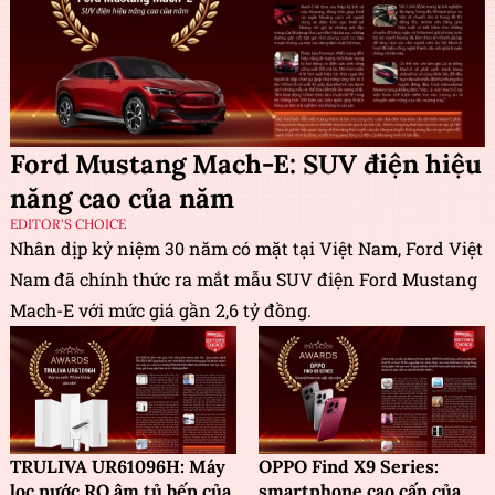
Ford Mustang Mach-E: SUV điện hiệu
năng cao của năm
EDITOR'S CHOICE
Nhân dịp kỷ niệm 30 năm có mặt tại Việt Nam, Ford Việt
Nam đã chính thức ra mắt mẫu SUV điện Ford Mustang
Mach-E với mức giá gần 2,6 tỷ đồng.
TRULIVA UR61096H: Máy
OPPO Find X9 Series:
lọc nước RO âm tủ bếp của
smartphone cao cấp của