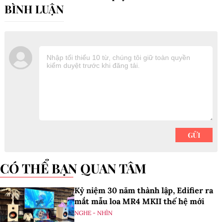
Zephyrus G16
CÓ THỂ BẠN QUAN TÂM
Kỷ niệm 30 năm thành lập, Edifier ra
mắt mẫu loa MR4 MKII thế hệ mới
NGHE - NHÌN