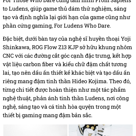
For Those Who Dare cùng tầm nhìn From Sapiens
to Ludens, giúp game thủ dám thử nghiệm, sáng
tạo và định nghĩa lại giới hạn của game cũng như
phần cứng gaming, For Ludens Who Dare.
Đặc biệt, dưới bàn tay của nghệ sĩ huyền thoại Yoji
Shinkawa, ROG Flow Z13 KJP sở hữu khung nhôm
CNC với các đường cắt góc cạnh đặc trưng, kết hợp
vật liệu carbon fiber và kiểu chữ đậm chất tương
lai, tạo nên dấu ấn thiết kế khác biệt và tạo dấu ấn
riêng mang đậm tinh thần Hideo Kojima. Theo đó,
từng chi tiết được hoàn thiện như một tác phẩm
nghệ thuật, phản ánh tinh thần Ludens, nơi công
nghệ, sáng tạo và cá tính hòa quyện trong một
thiết bị gaming mang đậm bản sắc.