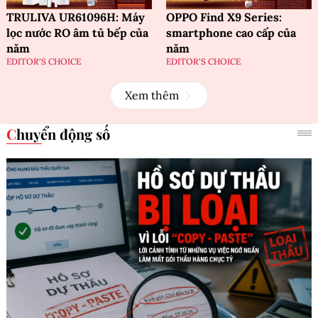
TRULIVA UR61096H: Máy
OPPO Find X9 Series:
lọc nước RO âm tủ bếp của
smartphone cao cấp của
năm
năm
EDITOR'S CHOICE
EDITOR'S CHOICE
Xem thêm
Chuyển động số