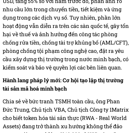
USD, tăng 55% so với năm trước đó, phản ánh rõ
nhu cầu lớn trong chuyển tiền, tiết kiệm và ứng
dụng trong các dịch vụ số. Tuy nhiên, phần lớn
hoạt động vẫn diễn ra trên các sàn quốc tế, gây tổn
hại về thuế và ảnh hưởng đến công tác phòng
chống rửa tiền, chống tài trợ khủng bố (AML/CFT),
phòng chống tội phạm công nghệ cao, đặt ra yêu
cầu xây dựng thị trường trong nước minh bạch, có
kiểm soát và bảo vệ quyền lợi các bên liên quan.
Hành lang pháp lý mới: Cơ hội tạo lập thị trường
tài sản mã hoá minh bạch
Chia sẻ về bức tranh TSMH toàn cầu, ông Phan
Đức Trung, Chủ tịch VBA, Chủ tịch Công ty 1Matrix
cho biết token hóa tài sản thực (RWA - Real World
Assets) đang trở thành xu hướng không thể đảo