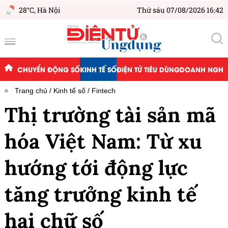
28°C,
Hà Nội
Thứ sáu 07/08/2026 16:42
CHUYỂN ĐỘNG SỐ
KINH TẾ SỐ
ĐIỆN TỬ TIÊU DÙNG
DOANH NGHIỆ
Trang chủ
Kinh tế số
Fintech
Thị trường tài sản mã
hóa Việt Nam: Từ xu
hướng tới động lực
tăng trưởng kinh tế
hai chữ số