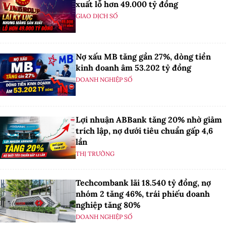
xuất lỗ hơn 49.000 tỷ đồng
GIAO DỊCH SỐ
Nợ xấu MB tăng gần 27%, dòng tiền
kinh doanh âm 53.202 tỷ đồng
DOANH NGHIỆP SỐ
Lợi nhuận ABBank tăng 20% nhờ giảm
trích lập, nợ dưới tiêu chuẩn gấp 4,6
lần
THỊ TRƯỜNG
Techcombank lãi 18.540 tỷ đồng, nợ
nhóm 2 tăng 46%, trái phiếu doanh
nghiệp tăng 80%
DOANH NGHIỆP SỐ