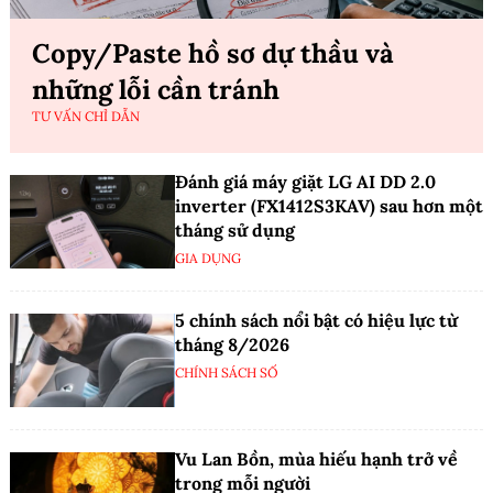
Copy/Paste hồ sơ dự thầu và
những lỗi cần tránh
TƯ VẤN CHỈ DẪN
Đánh giá máy giặt LG AI DD 2.0
inverter (FX1412S3KAV) sau hơn một
tháng sử dụng
GIA DỤNG
5 chính sách nổi bật có hiệu lực từ
tháng 8/2026
CHÍNH SÁCH SỐ
Vu Lan Bồn, mùa hiếu hạnh trở về
trong mỗi người