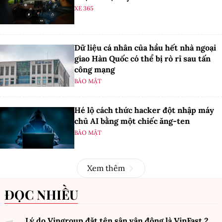
XE 365
Dữ liệu cá nhân của hầu hết nhà ngoại
giao Hàn Quốc có thể bị rò rỉ sau tấn
công mạng
BẢO MẬT
Hé lộ cách thức hacker đột nhập máy
chủ AI bằng một chiếc ăng-ten
BẢO MẬT
Xem thêm
ĐỌC NHIỀU
Lý do Vingroup đặt tên sân vận động là VinFast
2