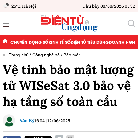
25°C,
Hà Nội
Thứ bảy 08/08/2026 05:32
CHUYỂN ĐỘNG SỐ
KINH TẾ SỐ
ĐIỆN TỬ TIÊU DÙNG
DOANH NGHIỆ
Trang chủ
Công nghệ số
Bảo mật
Vệ tinh bảo mật lượng
tử WISeSat 3.0 bảo vệ
hạ tầng số toàn cầu
16:04
|
12/06/2025
Văn Ký