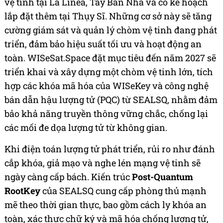
vệ tinh tại La Línea, Tây Ban Nha và có kế hoạch
lắp đặt thêm tại Thụy Sĩ. Những cơ sở này sẽ tăng
cường giám sát và quản lý chòm vệ tinh đang phát
triển, đảm bảo hiệu suất tối ưu và hoạt động an
toàn. WISeSat.Space đặt mục tiêu đến năm 2027 sẽ
triển khai và xây dựng một chòm vệ tinh lớn, tích
hợp các khóa mã hóa của WISeKey và công nghệ
bán dẫn hậu lượng tử (PQC) từ SEALSQ, nhằm đảm
bảo khả năng truyền thông vững chắc, chống lại
các mối đe dọa lượng tử từ không gian.
Khi điện toán lượng tử phát triển, rủi ro như đánh
cắp khóa, giả mạo và nghe lén mạng vệ tinh sẽ
ngày càng cấp bách. Kiến trúc
Post-Quantum
RootKey
của SEALSQ cung cấp phòng thủ mạnh
mẽ theo thời gian thực, bao gồm cách ly khóa an
toàn, xác thực chữ ký và mã hóa chống lượng tử,