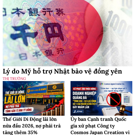
Lý do Mỹ hỗ trợ Nhật bảo vệ đồng yên
THỊ TRƯỜNG
Thế Giới Di Động lãi lớn
Ủy ban Cạnh tranh Quốc
nửa đầu 2026, nợ phải trả
gia xử phạt Công ty
tăng thêm 35%
Cosmos Japan Creation vì