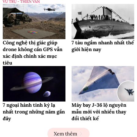
VŨ TRỤ - THIÊN VĂN
Công nghệ thị giác giúp
7 tàu ngầm nhanh nhất thế
drone không cần GPS vẫn
giới hiện nay
xác định chính xác mục
tiêu
7 ngoại hành tinh kỳ lạ
Máy bay J-36 lộ nguyên
nhất trong những năm gần
mẫu mới với nhiều thay
đây
đổi thiết kế
Xem thêm