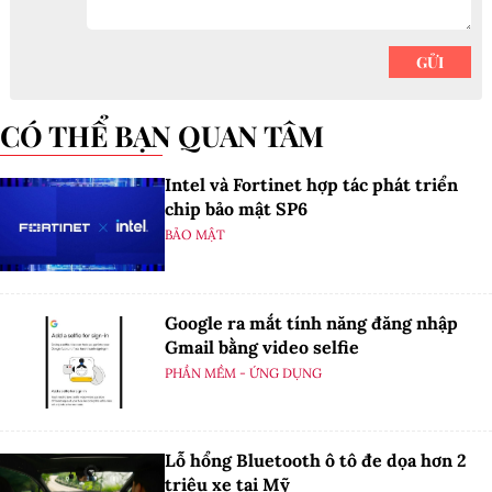
CÓ THỂ BẠN QUAN TÂM
Intel và Fortinet hợp tác phát triển
chip bảo mật SP6
BẢO MẬT
Google ra mắt tính năng đăng nhập
Gmail bằng video selfie
PHẦN MỀM - ỨNG DỤNG
Lỗ hổng Bluetooth ô tô đe dọa hơn 2
triệu xe tại Mỹ