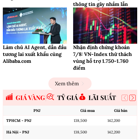
thông tin gây nhầm lẫn
Làm chủ AI Agent, dẫn đầu
Nhận định chứng khoán
tương lai xuất khẩu cùng
7/8: VN-Index thử thách
Alibaba.com
vùng hỗ trợ 1.750-1.760
điểm
Xem thêm
GIÁ VÀNG
TỶ GIÁ
LÃI SUẤT
PNJ
Giá mua
Giá bán
TPHCM - PNJ
138,500
142,200
Hà Nội - PNJ
138,500
142,200