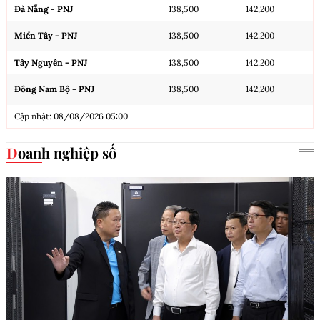
Đà Nẵng - PNJ
138,500
142,200
Miền Tây - PNJ
138,500
142,200
Tây Nguyên - PNJ
138,500
142,200
Đông Nam Bộ - PNJ
138,500
142,200
Cập nhật: 08/08/2026 05:00
Doanh nghiệp số