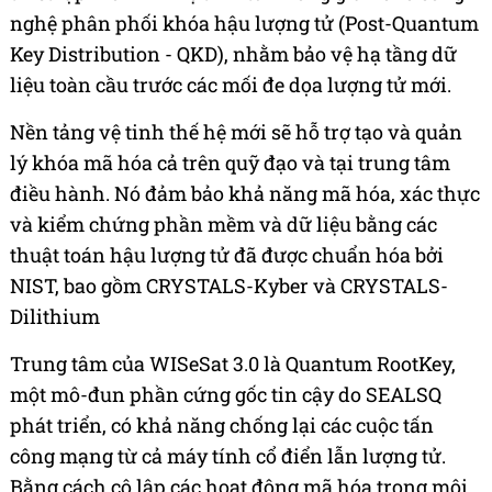
nghệ phân phối khóa hậu lượng tử (Post-Quantum
Key Distribution - QKD), nhằm bảo vệ hạ tầng dữ
liệu toàn cầu trước các mối đe dọa lượng tử mới.
Nền tảng vệ tinh thế hệ mới sẽ hỗ trợ tạo và quản
lý khóa mã hóa cả trên quỹ đạo và tại trung tâm
điều hành. Nó đảm bảo khả năng mã hóa, xác thực
và kiểm chứng phần mềm và dữ liệu bằng các
thuật toán hậu lượng tử đã được chuẩn hóa bởi
NIST, bao gồm CRYSTALS-Kyber và CRYSTALS-
Dilithium
Trung tâm của WISeSat 3.0 là Quantum RootKey,
một mô-đun phần cứng gốc tin cậy do SEALSQ
phát triển, có khả năng chống lại các cuộc tấn
công mạng từ cả máy tính cổ điển lẫn lượng tử.
Bằng cách cô lập các hoạt động mã hóa trong môi