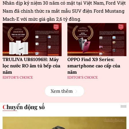
Nhân dịp kỷ niệm 30 năm có mặt tại Việt Nam, Ford Việt
Nam đã chính thức ra mắt mẫu SUV điện Ford Mustang
Mach-E với mức giá gần 2,6 tỷ đồng.
TRULIVA UR61096H: Máy
OPPO Find X9 Series:
lọc nước RO âm tủ bếp của
smartphone cao cấp của
năm
năm
EDITOR'S CHOICE
EDITOR'S CHOICE
Xem thêm
Chuyển động số