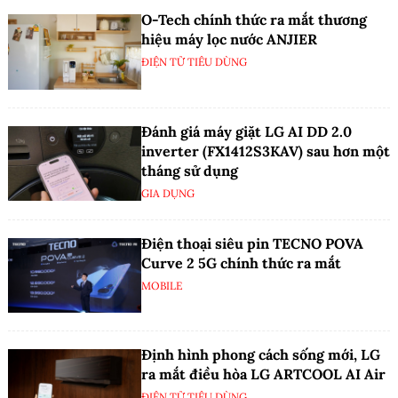
O-Tech chính thức ra mắt thương
hiệu máy lọc nước ANJIER
ĐIỆN TỬ TIÊU DÙNG
Đánh giá máy giặt LG AI DD 2.0
inverter (FX1412S3KAV) sau hơn một
tháng sử dụng
GIA DỤNG
Điện thoại siêu pin TECNO POVA
Curve 2 5G chính thức ra mắt
MOBILE
Định hình phong cách sống mới, LG
ra mắt điều hòa LG ARTCOOL AI Air
ĐIỆN TỬ TIÊU DÙNG