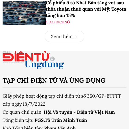
Cổ phiếu ô tô Nhật Bản tăng vọt sau
thỏa thuận thuế quan với Mỹ: Toyota
tăng hơn 15%
GIAO DỊCH SỐ
Xem thêm
TẠP CHÍ ĐIỆN TỬ VÀ ỨNG DỤNG
Giấy phép hoạt động tạp chí điện tử số 360/GP-BTTTT
cấp ngày 18/7/2022
Cơ quan chủ quản:
Hội Vô tuyến - Điện tử Việt Nam
Tổng biên tập:
PGS.TS Trần Minh Tuấn
Phó Tổng biên tập:
Phạm Văn Anh