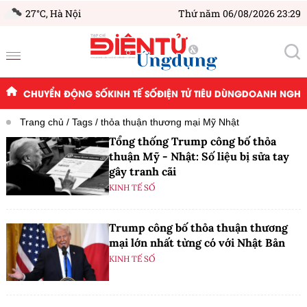
27°C,
Hà Nội
Thứ năm 06/08/2026 23:29
CHUYỂN ĐỘNG SỐ
KINH TẾ SỐ
ĐIỆN TỬ TIÊU DÙNG
DOANH NGHIỆ
Trang chủ
Tags
thỏa thuận thương mại Mỹ Nhật
Tổng thống Trump công bố thỏa
thuận Mỹ - Nhật: Số liệu bị sửa tay
gây tranh cãi
KINH TẾ SỐ
Trump công bố thỏa thuận thương
mại lớn nhất từng có với Nhật Bản
KINH TẾ SỐ