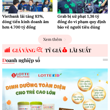
Vietbank lãi tăng 83%,
Grab bị xử phạt 1,36 tỷ
dòng tiền kinh doanh âm
đồng do vi phạm quy định
hơn 4.700 tỷ đồng
bảo vệ người tiêu dùng
Xem thêm
GIÁ VÀNG
TỶ GIÁ
LÃI SUẤT
Doanh nghiệp số