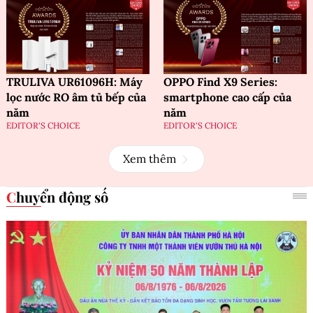
TRULIVA UR61096H: Máy
OPPO Find X9 Series:
lọc nước RO âm tủ bếp của
smartphone cao cấp của
năm
năm
EDITOR'S CHOICE
EDITOR'S CHOICE
Xem thêm
Chuyển động số