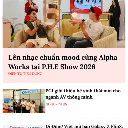
Lên nhạc chuẩn mood cùng Alpha
Works tại P.H.E Show 2026
ĐIỆN TỬ TIÊU DÙNG
PGI giới thiệu hệ sinh thái mới cho
ngành AV thông minh
NGHE - NHÌN
Di Động Việt mở bán Galaxy Z Flip8,