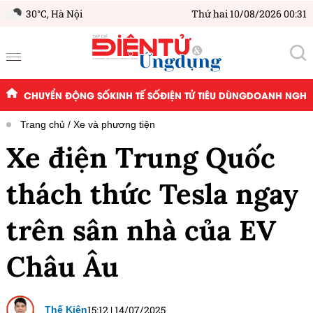
30°C,
Hà Nội
Thứ hai 10/08/2026 00:31
CHUYỂN ĐỘNG SỐ
KINH TẾ SỐ
ĐIỆN TỬ TIÊU DÙNG
DOANH NGHIỆ
Trang chủ
Xe và phương tiện
Xe điện Trung Quốc
thách thức Tesla ngay
trên sân nhà của EV
Châu Âu
15:12
|
14/07/2025
Thế Kiên