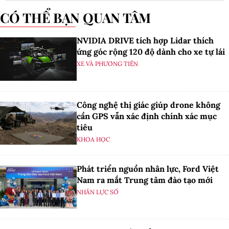
CÓ THỂ BẠN QUAN TÂM
NVIDIA DRIVE tích hợp Lidar thích
ứng góc rộng 120 độ dành cho xe tự lái
XE VÀ PHƯƠNG TIỆN
Công nghệ thị giác giúp drone không
cần GPS vẫn xác định chính xác mục
tiêu
KHOA HỌC
Phát triển nguồn nhân lực, Ford Việt
Nam ra mắt Trung tâm đào tạo mới
NHÂN LỰC SỐ