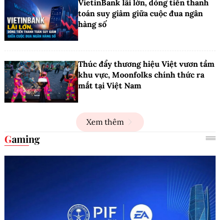
VietinBank lãi lớn, dòng tiền thanh
toán suy giảm giữa cuộc đua ngân
hàng số
Thúc đẩy thương hiệu Việt vươn tầm
khu vực, Moonfolks chính thức ra
mắt tại Việt Nam
Xem thêm
Gaming