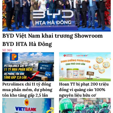
BYD Việt Nam khai trương Showroom
BYD HTA Hà Đông
XE 365
Petrolimex chi 11 tỷ đồng
Hoan TT bị phạt 200 triệu
mua phần mềm, dự phòng
đồng vì quảng cáo '100%
tồn kho tăng gấp 2,5 lần
nguyên liệu hữu cơ'