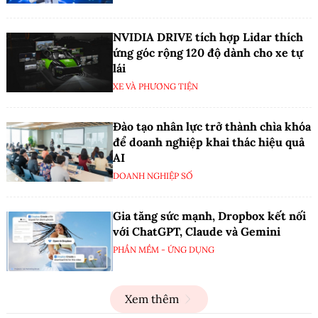
NVIDIA DRIVE tích hợp Lidar thích
ứng góc rộng 120 độ dành cho xe tự
lái
XE VÀ PHƯƠNG TIỆN
Đào tạo nhân lực trở thành chìa khóa
để doanh nghiệp khai thác hiệu quả
AI
DOANH NGHIỆP SỐ
Gia tăng sức mạnh, Dropbox kết nối
với ChatGPT, Claude và Gemini
PHẦN MỀM - ỨNG DỤNG
Xem thêm