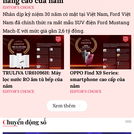
năng cao của năm
EDITOR'S CHOICE
Nhân dịp kỷ niệm 30 năm có mặt tại Việt Nam, Ford Việt
Nam đã chính thức ra mắt mẫu SUV điện Ford Mustang
Mach-E với mức giá gần 2,6 tỷ đồng.
TRULIVA UR61096H: Máy
OPPO Find X9 Series:
lọc nước RO âm tủ bếp của
smartphone cao cấp của
năm
năm
EDITOR'S CHOICE
EDITOR'S CHOICE
Xem thêm
Chuyển động số