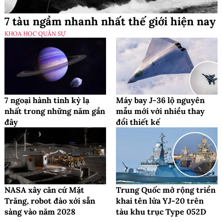
7 tàu ngầm nhanh nhất thế giới hiện nay
KHOA HỌC QUÂN SỰ
7 ngoại hành tinh kỳ lạ
Máy bay J-36 lộ nguyên
nhất trong những năm gần
mẫu mới với nhiều thay
đây
đổi thiết kế
NASA xây căn cứ Mặt
Trung Quốc mở rộng triển
Trăng, robot đào xới sẵn
khai tên lửa YJ-20 trên
sàng vào năm 2028
tàu khu trục Type 052D