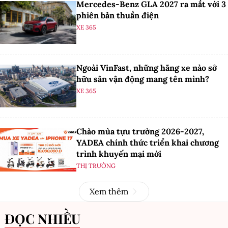
Mercedes-Benz GLA 2027 ra mắt với 3
phiên bản thuần điện
XE 365
Ngoài VinFast, những hãng xe nào sở
hữu sân vận động mang tên mình?
XE 365
Chào mùa tựu trường 2026-2027,
YADEA chính thức triển khai chương
trình khuyến mại mới
THỊ TRƯỜNG
Xem thêm
ĐỌC NHIỀU