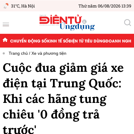
31°C,
Hà Nội
Thứ năm 06/08/2026 13:39
CHUYỂN ĐỘNG SỐ
KINH TẾ SỐ
ĐIỆN TỬ TIÊU DÙNG
DOANH NGHIỆ
Trang chủ
Xe và phương tiện
Cuộc đua giảm giá xe
điện tại Trung Quốc:
Khi các hãng tung
chiêu '0 đồng trả
trước'