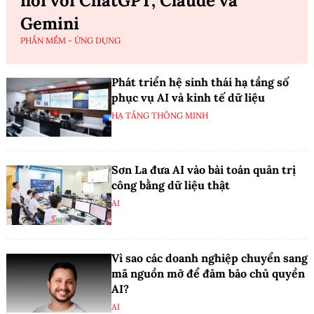
nối với ChatGPT, Claude và
Gemini
PHẦN MỀM - ỨNG DỤNG
Phát triển hệ sinh thái hạ tầng số
phục vụ AI và kinh tế dữ liệu
HẠ TẦNG THÔNG MINH
Sơn La đưa AI vào bài toán quản trị
công bằng dữ liệu thật
AI
Vì sao các doanh nghiệp chuyển sang
mã nguồn mở để đảm bảo chủ quyền
AI?
AI