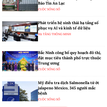
Bảo Tín An Lạc
CUỘC SỐNG SỐ
Phát triển hệ sinh thái hạ tầng số
phục vụ AI và kinh tế dữ liệu
HẠ TẦNG THÔNG MINH
Bắc Ninh công bố quy hoạch đô thị,
đặt mục tiêu thành phố trực thuộc
Trung ương
CUỘC SỐNG SỐ
Mỹ điều tra dịch Salmonella từ ớt
jalapeno Mexico, 345 người mắc
bệnh
CUỘC SỐNG SỐ