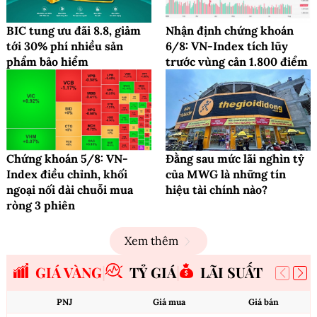
BIC tung ưu đãi 8.8, giảm
Nhận định chứng khoán
tới 30% phí nhiều sản
6/8: VN-Index tích lũy
phẩm bảo hiểm
trước vùng cản 1.800 điểm
Chứng khoán 5/8: VN-
Đằng sau mức lãi nghìn tỷ
Index điều chỉnh, khối
của MWG là những tín
ngoại nối dài chuỗi mua
hiệu tài chính nào?
ròng 3 phiên
Xem thêm
GIÁ VÀNG
TỶ GIÁ
LÃI SUẤT
PNJ
Giá mua
Giá bán