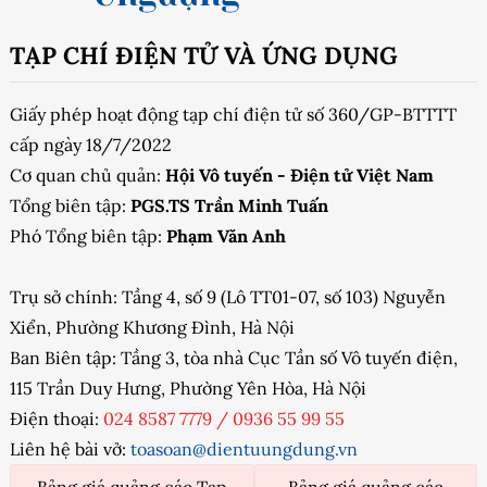
TẠP CHÍ ĐIỆN TỬ VÀ ỨNG DỤNG
Giấy phép hoạt động tạp chí điện tử số 360/GP-BTTTT
cấp ngày 18/7/2022
Cơ quan chủ quản:
Hội Vô tuyến - Điện tử Việt Nam
Tổng biên tập:
PGS.TS Trần Minh Tuấn
Phó Tổng biên tập:
Phạm Văn Anh
Trụ sở chính: Tầng 4, số 9 (Lô TT01-07, số 103) Nguyễn
Xiển, Phường Khương Đình, Hà Nội
Ban Biên tập: Tầng 3, tòa nhà Cục Tần số Vô tuyến điện,
115 Trần Duy Hưng, Phường Yên Hòa, Hà Nội
Điện thoại:
024 8587 7779
/
0936 55 99 55
Liên hệ bài vở:
toasoan@dientuungdung.vn
Bảng giá quảng cáo Tạp
Bảng giá quảng cáo