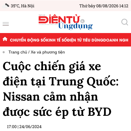
35°C,
Hà Nội
Thứ bảy 08/08/2026 14:12
CHUYỂN ĐỘNG SỐ
KINH TẾ SỐ
ĐIỆN TỬ TIÊU DÙNG
DOANH NGHIỆ
Trang chủ
Xe và phương tiện
Cuộc chiến giá xe
điện tại Trung Quốc:
Nissan cảm nhận
được sức ép từ BYD
17:00
|
24/06/2024