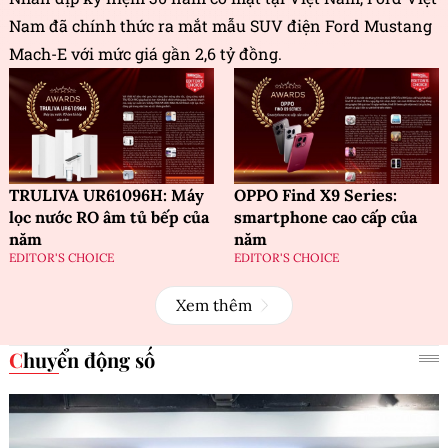
Nam đã chính thức ra mắt mẫu SUV điện Ford Mustang
Mach-E với mức giá gần 2,6 tỷ đồng.
TRULIVA UR61096H: Máy
OPPO Find X9 Series:
lọc nước RO âm tủ bếp của
smartphone cao cấp của
năm
năm
EDITOR'S CHOICE
EDITOR'S CHOICE
Xem thêm
Chuyển động số