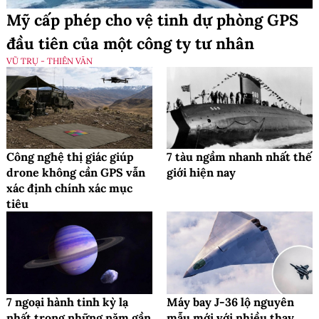
Mỹ cấp phép cho vệ tinh dự phòng GPS
đầu tiên của một công ty tư nhân
VŨ TRỤ - THIÊN VĂN
Công nghệ thị giác giúp
7 tàu ngầm nhanh nhất thế
drone không cần GPS vẫn
giới hiện nay
xác định chính xác mục
tiêu
7 ngoại hành tinh kỳ lạ
Máy bay J-36 lộ nguyên
nhất trong những năm gần
mẫu mới với nhiều thay