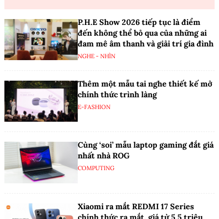
P.H.E Show 2026 tiếp tục là điểm
đến không thể bỏ qua của những ai
đam mê âm thanh và giải trí gia đình
NGHE - NHÌN
Thêm một mẫu tai nghe thiết kế mở
chính thức trình làng
E-FASHION
Cùng ‘soi’ mẫu laptop gaming đắt giá
nhất nhà ROG
COMPUTING
Xiaomi ra mắt REDMI 17 Series
chính thức ra mắt, giá từ 5,5 triệu