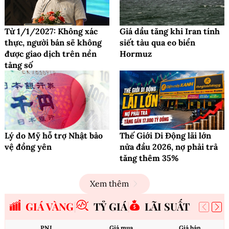
Từ 1/1/2027: Không xác
Giá dầu tăng khi Iran tính
thực, người bán sẽ không
siết tàu qua eo biển
được giao dịch trên nền
Hormuz
tảng số
Lý do Mỹ hỗ trợ Nhật bảo
Thế Giới Di Động lãi lớn
vệ đồng yên
nửa đầu 2026, nợ phải trả
tăng thêm 35%
Xem thêm
GIÁ VÀNG
TỶ GIÁ
LÃI SUẤT
PNJ
Giá mua
Giá bán