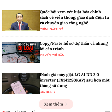
Quốc hội xem xét luật hóa chính
sách về viễn thông, giao dịch điện tử
và chuyển giao công nghệ
CHÍNH SÁCH SỐ
Copy/Paste hồ sơ dự thầu và những
lỗi cần tránh
TƯ VẤN CHỈ DẪN
Đánh giá máy giặt LG AI DD 2.0
inverter (FX1412S3KAV) sau hơn một
tháng sử dụng
GIA DỤNG
Xem thêm