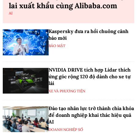
lai xuất khẩu cùng Alibaba.com
AI
Kaspersky đưa ra hồi chuông cảnh
báo mới
BẢO MẬT
NVIDIA DRIVE tích hợp Lidar thích
ứng góc rộng 120 độ dành cho xe tự
lái
XE VÀ PHƯƠNG TIỆN
Đào tạo nhân lực trở thành chìa khóa
để doanh nghiệp khai thác hiệu quả
AI
DOANH NGHIỆP SỐ