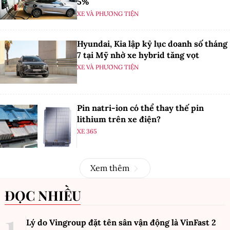
5%
XE VÀ PHƯƠNG TIỆN
Hyundai, Kia lập kỷ lục doanh số tháng
7 tại Mỹ nhờ xe hybrid tăng vọt
XE VÀ PHƯƠNG TIỆN
Pin natri-ion có thể thay thế pin
lithium trên xe điện?
XE 365
Xem thêm
ĐỌC NHIỀU
Lý do Vingroup đặt tên sân vận động là VinFast
2