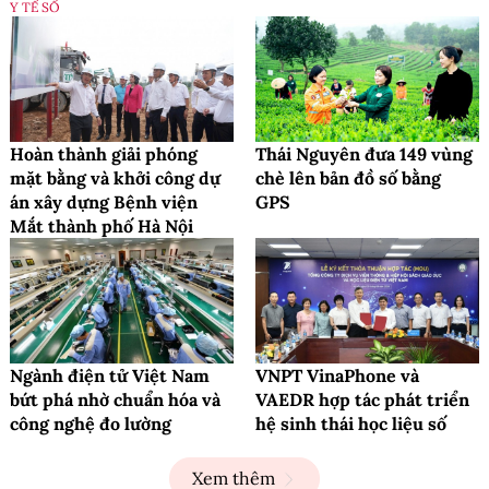
Y TẾ SỐ
Hoàn thành giải phóng
Thái Nguyên đưa 149 vùng
mặt bằng và khởi công dự
chè lên bản đồ số bằng
án xây dựng Bệnh viện
GPS
Mắt thành phố Hà Nội
Ngành điện tử Việt Nam
VNPT VinaPhone và
bứt phá nhờ chuẩn hóa và
VAEDR hợp tác phát triển
công nghệ đo lường
hệ sinh thái học liệu số
Xem thêm