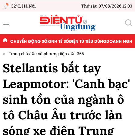
32°C,
Hà Nội
Thứ sáu 07/08/2026 12:03
CHUYỂN ĐỘNG SỐ
KINH TẾ SỐ
ĐIỆN TỬ TIÊU DÙNG
DOANH NGHIỆ
Trang chủ
Xe và phương tiện
Xe 365
Stellantis bắt tay
Leapmotor: 'Canh bạc'
sinh tồn của ngành ô
tô Châu Âu trước làn
sóng xe điện Trung