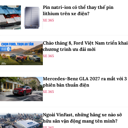
Pin natri-ion có thể thay thế pin
lithium trên xe điện?
XE 365
Chào tháng 8, Ford Việt Nam triển khai
chương trình ưu đãi mới
XE 365
Mercedes-Benz GLA 2027 ra mắt với 3
phiên bản thuần điện
XE 365
Ngoài VinFast, những hãng xe nào sở
hữu sân vận động mang tên mình?
XE 365