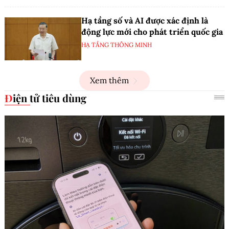
Hạ tầng số và AI được xác định là
động lực mới cho phát triển quốc gia
HẠ TẦNG THÔNG MINH
Xem thêm
Điện tử tiêu dùng