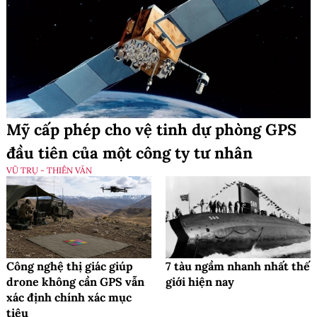
Mỹ cấp phép cho vệ tinh dự phòng GPS
đầu tiên của một công ty tư nhân
VŨ TRỤ - THIÊN VĂN
Công nghệ thị giác giúp
7 tàu ngầm nhanh nhất thế
drone không cần GPS vẫn
giới hiện nay
xác định chính xác mục
tiêu