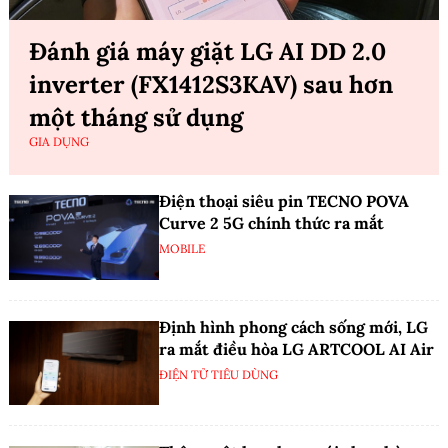
Đánh giá máy giặt LG AI DD 2.0
inverter (FX1412S3KAV) sau hơn
một tháng sử dụng
GIA DỤNG
Điện thoại siêu pin TECNO POVA
Curve 2 5G chính thức ra mắt
MOBILE
Định hình phong cách sống mới, LG
ra mắt điều hòa LG ARTCOOL AI Air
ĐIỆN TỬ TIÊU DÙNG