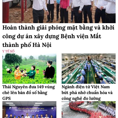
Hoàn thành giải phóng mặt bằng và khởi
công dự án xây dựng Bệnh viện Mắt
thành phố Hà Nội
Y TẾ SỐ
Thái Nguyên đưa 149 vùng
Ngành điện tử Việt Nam
chè lên bản đồ số bằng
bứt phá nhờ chuẩn hóa và
GPS
công nghệ đo lường