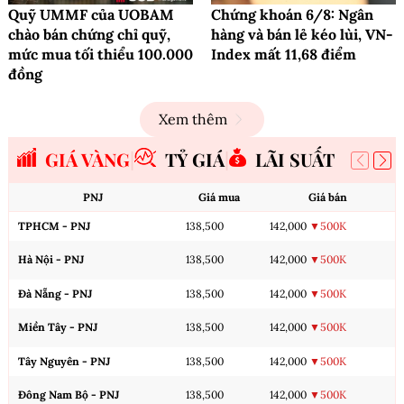
Quỹ UMMF của UOBAM
Chứng khoán 6/8: Ngân
chào bán chứng chỉ quỹ,
hàng và bán lẻ kéo lùi, VN-
mức mua tối thiểu 100.000
Index mất 11,68 điểm
đồng
Xem thêm
GIÁ VÀNG
TỶ GIÁ
LÃI SUẤT
PNJ
Giá mua
Giá bán
TPHCM - PNJ
138,500
142,000
▼500K
Hà Nội - PNJ
138,500
142,000
▼500K
Đà Nẵng - PNJ
138,500
142,000
▼500K
Miền Tây - PNJ
138,500
142,000
▼500K
Tây Nguyên - PNJ
138,500
142,000
▼500K
Đông Nam Bộ - PNJ
138,500
142,000
▼500K