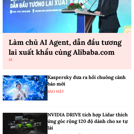
Làm chủ AI Agent, dẫn đầu tương
lai xuất khẩu cùng Alibaba.com
AI
Kaspersky đưa ra hồi chuông cảnh
báo mới
BẢO MẬT
NVIDIA DRIVE tích hợp Lidar thích
ứng góc rộng 120 độ dành cho xe tự
lái