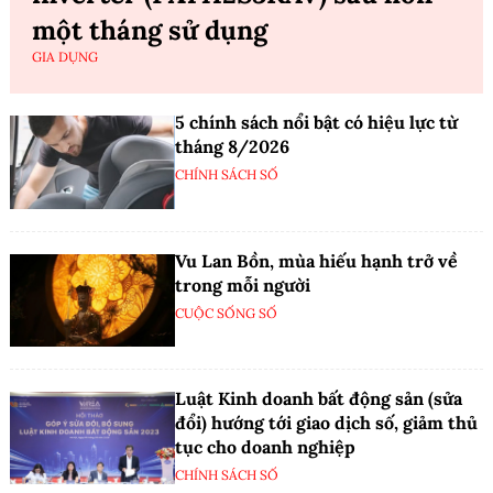
một tháng sử dụng
GIA DỤNG
5 chính sách nổi bật có hiệu lực từ
tháng 8/2026
CHÍNH SÁCH SỐ
Vu Lan Bồn, mùa hiếu hạnh trở về
trong mỗi người
CUỘC SỐNG SỐ
Luật Kinh doanh bất động sản (sửa
đổi) hướng tới giao dịch số, giảm thủ
tục cho doanh nghiệp
CHÍNH SÁCH SỐ