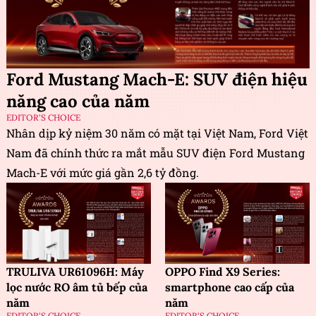
Ford Mustang Mach-E: SUV điện hiệu
năng cao của năm
EDITOR'S CHOICE
Nhân dịp kỷ niệm 30 năm có mặt tại Việt Nam, Ford Việt
Nam đã chính thức ra mắt mẫu SUV điện Ford Mustang
Mach-E với mức giá gần 2,6 tỷ đồng.
TRULIVA UR61096H: Máy
OPPO Find X9 Series:
lọc nước RO âm tủ bếp của
smartphone cao cấp của
năm
năm
EDITOR'S CHOICE
EDITOR'S CHOICE