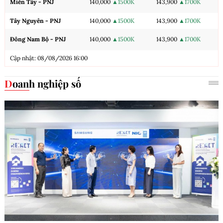
Miền Tây - PNJ
140,000
▲1500K
143,900
▲1700K
Tây Nguyên - PNJ
140,000
▲1500K
143,900
▲1700K
Đông Nam Bộ - PNJ
140,000
▲1500K
143,900
▲1700K
Cập nhật: 08/08/2026 16:00
Doanh nghiệp số