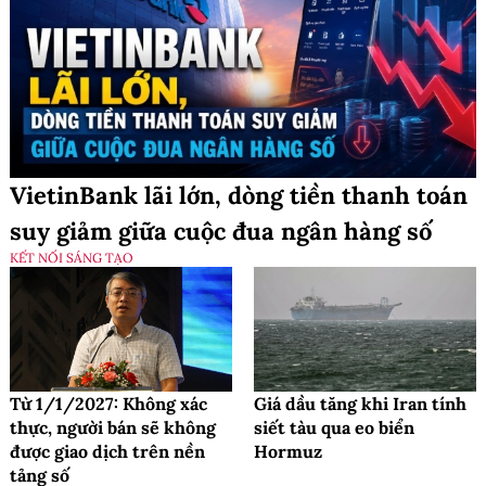
VietinBank lãi lớn, dòng tiền thanh toán
suy giảm giữa cuộc đua ngân hàng số
KẾT NỐI SÁNG TẠO
Từ 1/1/2027: Không xác
Giá dầu tăng khi Iran tính
thực, người bán sẽ không
siết tàu qua eo biển
được giao dịch trên nền
Hormuz
tảng số