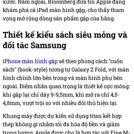
xước. Năm ngoái, Bloomberg đưa tin Apple đang
khám phá cả iPad màn hình gập, cho thấy tham
vọng mở rộng dòng sản phẩm gập của hãng.
Thiết kế kiểu sách siêu mỏng và
đối tác Samsung
iPhone màn hình gập
sẽ theo phong cách "cuốn
sách" (book-style) tương tự Galaxy Z Fold, với màn
hình chính lớn bên trong và màn hình phụ bên
ngoài. Điểm nhấn quan trọng là thiết kế cực mỏng:
khi gập lại chỉ dày 9-9,5mm, khi mở ra chỉ 4,5-
4,8mm, vượt trội so với nhiều đối thủ hiện tại.
Khung máy được dự kiến sử dụng titan kết hợp
thép không gỉ nhằm tối đa hóa độ bền và giảm
trọng lượng. Apple được cho là hợp tác với Fine M-