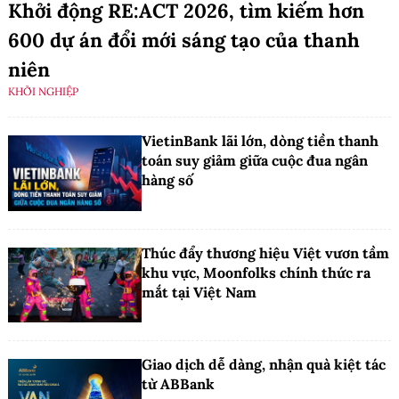
Khởi động RE:ACT 2026, tìm kiếm hơn
600 dự án đổi mới sáng tạo của thanh
niên
KHỞI NGHIỆP
VietinBank lãi lớn, dòng tiền thanh
toán suy giảm giữa cuộc đua ngân
hàng số
Thúc đẩy thương hiệu Việt vươn tầm
khu vực, Moonfolks chính thức ra
mắt tại Việt Nam
Giao dịch dễ dàng, nhận quà kiệt tác
từ ABBank