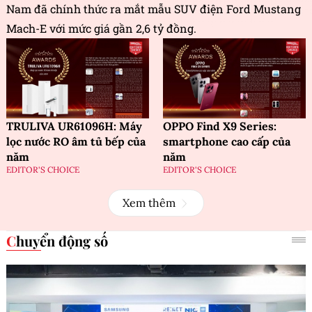
Nam đã chính thức ra mắt mẫu SUV điện Ford Mustang
Mach-E với mức giá gần 2,6 tỷ đồng.
TRULIVA UR61096H: Máy
OPPO Find X9 Series:
lọc nước RO âm tủ bếp của
smartphone cao cấp của
năm
năm
EDITOR'S CHOICE
EDITOR'S CHOICE
Xem thêm
Chuyển động số