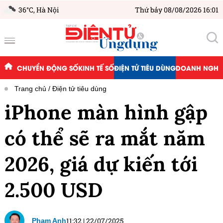
36°C,
Hà Nội
Thứ bảy 08/08/2026 16:01
CHUYỂN ĐỘNG SỐ
KINH TẾ SỐ
ĐIỆN TỬ TIÊU DÙNG
DOANH NGHIỆ
Trang chủ
Điện tử tiêu dùng
iPhone màn hình gập
có thể sẽ ra mắt năm
2026, giá dự kiến tới
2.500 USD
11:32
|
22/07/2025
Phạm Anh