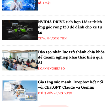
BẢO MẬT
NVIDIA DRIVE tích hợp Lidar thích
ứng góc rộng 120 độ dành cho xe tự
lái
XE VÀ PHƯƠNG TIỆN
Đào tạo nhân lực trở thành chìa khóa
để doanh nghiệp khai thác hiệu quả
AI
DOANH NGHIỆP SỐ
Gia tăng sức mạnh, Dropbox kết nối
với ChatGPT, Claude và Gemini
PHẦN MỀM - ỨNG DỤNG