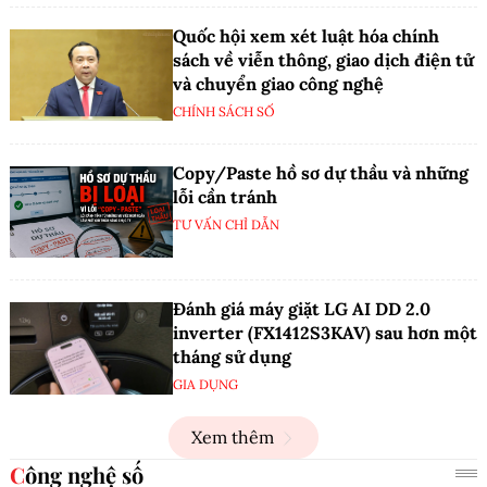
Quốc hội xem xét luật hóa chính
sách về viễn thông, giao dịch điện tử
và chuyển giao công nghệ
CHÍNH SÁCH SỐ
Copy/Paste hồ sơ dự thầu và những
lỗi cần tránh
TƯ VẤN CHỈ DẪN
Đánh giá máy giặt LG AI DD 2.0
inverter (FX1412S3KAV) sau hơn một
tháng sử dụng
GIA DỤNG
Xem thêm
Công nghệ số