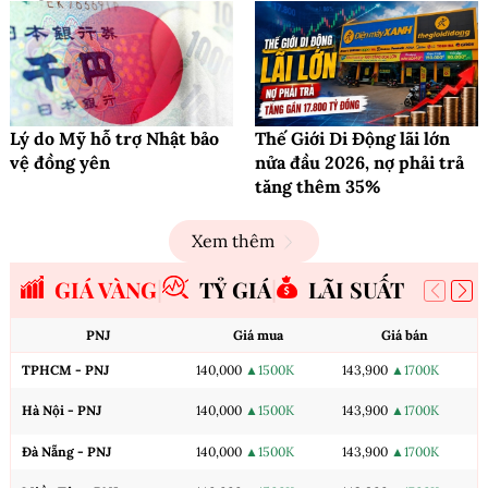
Lý do Mỹ hỗ trợ Nhật bảo
Thế Giới Di Động lãi lớn
vệ đồng yên
nửa đầu 2026, nợ phải trả
tăng thêm 35%
Xem thêm
GIÁ VÀNG
TỶ GIÁ
LÃI SUẤT
PNJ
Giá mua
Giá bán
TPHCM - PNJ
140,000
▲1500K
143,900
▲1700K
Hà Nội - PNJ
140,000
▲1500K
143,900
▲1700K
Đà Nẵng - PNJ
140,000
▲1500K
143,900
▲1700K