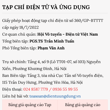
TẠP CHÍ ĐIỆN TỬ VÀ ỨNG DỤNG
Giấy phép hoạt động tạp chí điện tử số 360/GP-BTTTT
cấp ngày 18/7/2022
Cơ quan chủ quản:
Hội Vô tuyến - Điện tử Việt Nam
Tổng biên tập:
PGS.TS Trần Minh Tuấn
Phó Tổng biên tập:
Phạm Văn Anh
Trụ sở chính: Tầng 4, số 9 (Lô TT01-07, số 103) Nguyễn
Xiển, Phường Khương Đình, Hà Nội
Ban Biên tập: Tầng 3, tòa nhà Cục Tần số Vô tuyến điện,
115 Trần Duy Hưng, Phường Yên Hòa, Hà Nội
Điện thoại:
024 8587 7779
/
0936 55 99 55
Liên hệ bài vở:
toasoan@dientuungdung.vn
Bảng giá quảng cáo Tạp
Bảng giá quảng cáo