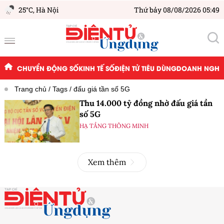
25°C,
Hà Nội
Thứ bảy 08/08/2026 05:49
CHUYỂN ĐỘNG SỐ
KINH TẾ SỐ
ĐIỆN TỬ TIÊU DÙNG
DOANH NGHIỆ
Trang chủ
Tags
đấu giá tần số 5G
Thu 14.000 tỷ đồng nhờ đấu giá tần
số 5G
HẠ TẦNG THÔNG MINH
Xem thêm