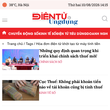
38°C,
Hà Nội
Thứ hai 10/08/2026 14:15
CHUYỂN ĐỘNG SỐ
KINH TẾ SỐ
ĐIỆN TỬ TIÊU DÙNG
DOANH NGHIỆ
Trang chủ
Tags
Hóa đơn điện tử khởi tạo từ máy tính tiền
'Những quy định quan trọng khi
triển khai chính sách thuế mới'
CHÍNH SÁCH SỐ
Cục Thuế: Không phải khoản tiền
nào về tài khoản cũng bị tính thuế
KINH TẾ SỐ