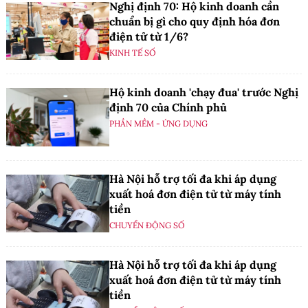
Nghị định 70: Hộ kinh doanh cần
chuẩn bị gì cho quy định hóa đơn
điện tử từ 1/6?
KINH TẾ SỐ
Hộ kinh doanh 'chạy đua' trước Nghị
định 70 của Chính phủ
PHẦN MỀM - ỨNG DỤNG
Hà Nội hỗ trợ tối đa khi áp dụng
xuất hoá đơn điện tử từ máy tính
tiền
CHUYỂN ĐỘNG SỐ
Hà Nội hỗ trợ tối đa khi áp dụng
xuất hoá đơn điện tử từ máy tính
tiền