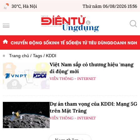
30°C,
Hà Nội
Thứ năm 06/08/2026 15:56
CHUYỂN ĐỘNG SỐ
KINH TẾ SỐ
ĐIỆN TỬ TIÊU DÙNG
DOANH NGHIỆ
Trang chủ
Tags
KDDI
Việt Nam sắp có thương hiệu 'mạng
di động' mới
VIỄN THÔNG - INTERNET
Dự án tham vọng của KDDI: Mạng 5G
trên Mặt Trăng
VIỄN THÔNG - INTERNET