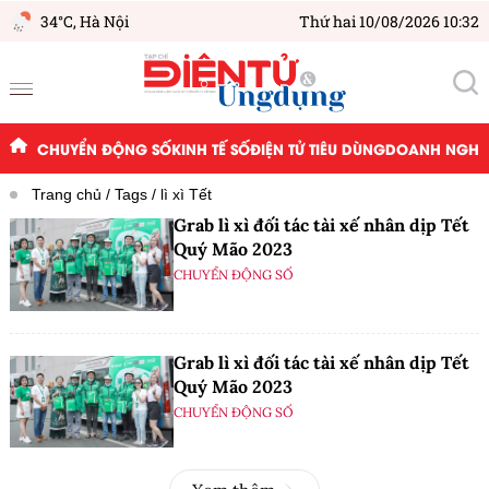
34°C,
Hà Nội
Thứ hai 10/08/2026 10:32
CHUYỂN ĐỘNG SỐ
KINH TẾ SỐ
ĐIỆN TỬ TIÊU DÙNG
DOANH NGHIỆ
Trang chủ
Tags
lì xì Tết
Grab lì xì đối tác tài xế nhân dịp Tết
Quý Mão 2023
CHUYỂN ĐỘNG SỐ
Grab lì xì đối tác tài xế nhân dịp Tết
Quý Mão 2023
CHUYỂN ĐỘNG SỐ