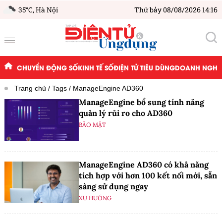
35°C,
Hà Nội
Thứ bảy 08/08/2026 14:16
CHUYỂN ĐỘNG SỐ
KINH TẾ SỐ
ĐIỆN TỬ TIÊU DÙNG
DOANH NGHIỆ
Trang chủ
Tags
ManageEngine AD360
ManageEngine bổ sung tính năng
quản lý rủi ro cho AD360
BẢO MẬT
ManageEngine AD360 có khả năng
tích hợp với hơn 100 kết nối mới, sẵn
sàng sử dụng ngay
XU HƯỚNG