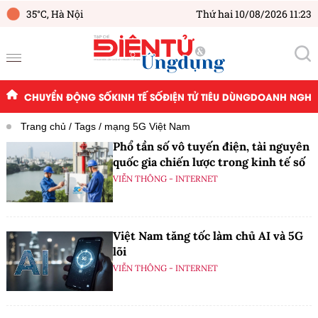
35°C,
Hà Nội
Thứ hai 10/08/2026 11:23
CHUYỂN ĐỘNG SỐ
KINH TẾ SỐ
ĐIỆN TỬ TIÊU DÙNG
DOANH NGHIỆ
Trang chủ
Tags
mạng 5G Việt Nam
Phổ tần số vô tuyến điện, tài nguyên
quốc gia chiến lược trong kinh tế số
VIỄN THÔNG - INTERNET
Việt Nam tăng tốc làm chủ AI và 5G
lõi
VIỄN THÔNG - INTERNET