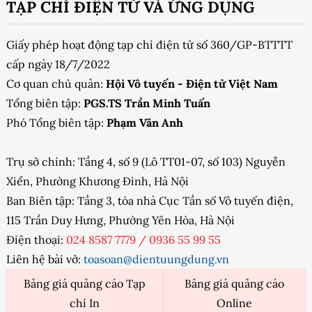
TẠP CHÍ ĐIỆN TỬ VÀ ỨNG DỤNG
Giấy phép hoạt động tạp chí điện tử số 360/GP-BTTTT
cấp ngày 18/7/2022
Cơ quan chủ quản:
Hội Vô tuyến - Điện tử Việt Nam
Tổng biên tập:
PGS.TS Trần Minh Tuấn
Phó Tổng biên tập:
Phạm Văn Anh
Trụ sở chính: Tầng 4, số 9 (Lô TT01-07, số 103) Nguyễn
Xiển, Phường Khương Đình, Hà Nội
Ban Biên tập: Tầng 3, tòa nhà Cục Tần số Vô tuyến điện,
115 Trần Duy Hưng, Phường Yên Hòa, Hà Nội
Điện thoại:
024 8587 7779
/
0936 55 99 55
Liên hệ bài vở:
toasoan@dientuungdung.vn
Bảng giá quảng cáo Tạp
Bảng giá quảng cáo
chí In
Online