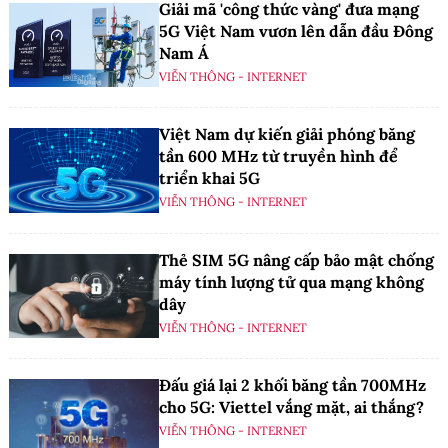
Giải mã 'công thức vàng' đưa mạng
5G Việt Nam vươn lên dẫn đầu Đông
Nam Á
VIỄN THÔNG - INTERNET
Việt Nam dự kiến giải phóng băng
tần 600 MHz từ truyền hình để
triển khai 5G
VIỄN THÔNG - INTERNET
Thẻ SIM 5G nâng cấp bảo mật chống
máy tính lượng tử qua mạng không
dây
VIỄN THÔNG - INTERNET
Đấu giá lại 2 khối băng tần 700MHz
cho 5G: Viettel vắng mặt, ai thắng?
VIỄN THÔNG - INTERNET