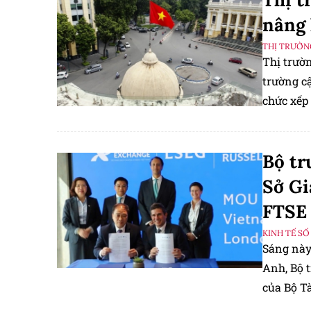
nâng 
THỊ TRƯỜN
Thị trườ
trường cậ
chức xếp
Bộ tr
Sở Gi
FTSE 
KINH TẾ SỐ
Sáng này
Anh, Bộ 
của Bộ T
London.