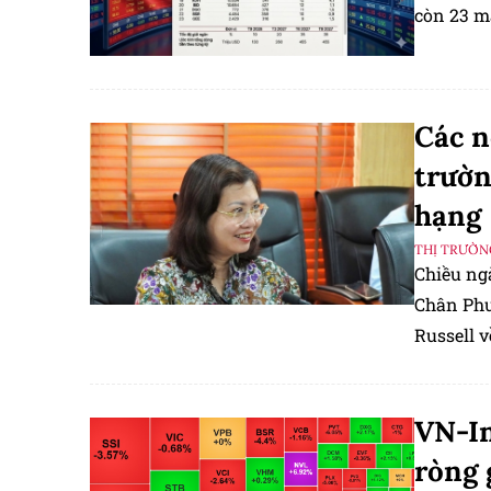
còn 23 m
Các n
trườn
hạng
THỊ TRƯỜN
Chiều ng
Chân Phư
Russell v
khoán Vi
VN-In
ròng 