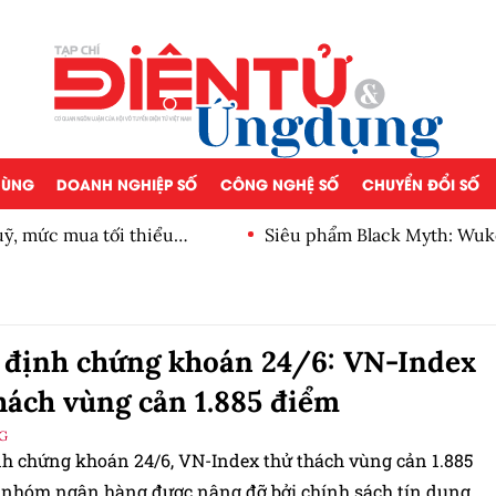
 DÙNG
DOANH NGHIỆP SỐ
CÔNG NGHỆ SỐ
CHUYỂN ĐỔI SỐ
, mức mua tối thiểu
Siêu phẩm Black Myth: Wuk
định chứng khoán 24/6: VN-Index
hách vùng cản 1.885 điểm
G
h chứng khoán 24/6, VN-Index thử thách vùng cản 1.885
 nhóm ngân hàng được nâng đỡ bởi chính sách tín dụng