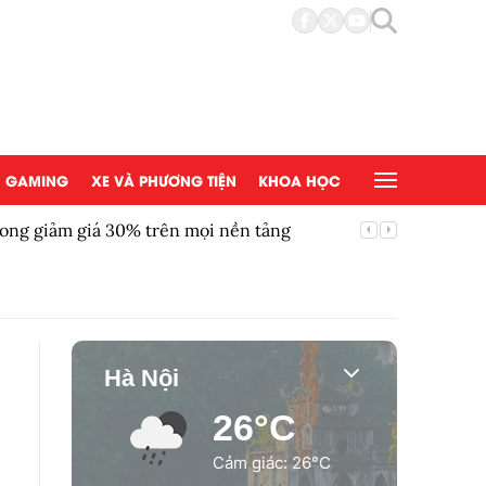
GAMING
XE VÀ PHƯƠNG TIỆN
KHOA HỌC
ong giảm giá 30% trên mọi nền tảng
Chứng kh
Hà Nội
26°C
Cảm giác: 26°C