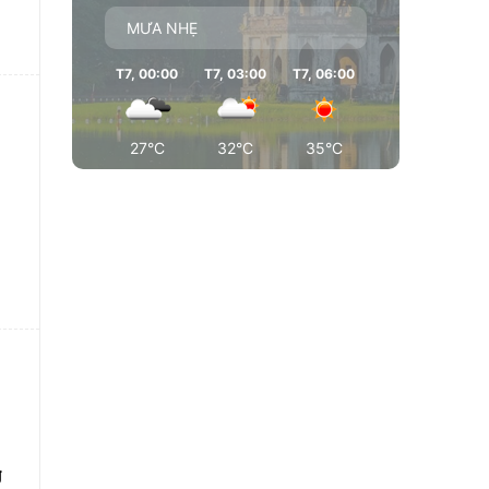
MƯA NHẸ
T7, 00:00
T7, 03:00
T7, 06:00
T7, 09:00
T7
27°C
32°C
35°C
35°C
g