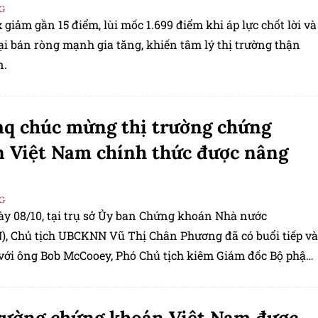
G
giảm gần 15 điểm, lùi mốc 1.699 điểm khi áp lực chốt lời và
ại bán ròng mạnh gia tăng, khiến tâm lý thị trường thận
n.
q chúc mừng thị trường chứng
 Việt Nam chính thức được nâng
G
ày 08/10, tại trụ sở Ủy ban Chứng khoán Nhà nước
, Chủ tịch UBCKNN Vũ Thị Chân Phương đã có buổi tiếp và
 với ông Bob McCooey, Phó Chủ tịch kiêm Giám đốc Bộ phận
Quốc tế, Nasdaq, nhân dịp ông có chuyến công tác tại Việt
rường chứng khoán Việt Nam được