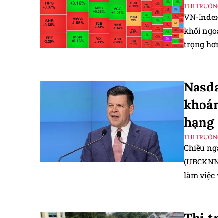
THỊ TRƯỜN
VN-Index 
khối ngo
trọng hơ
Nasda
khoán
hạng
THỊ TRƯỜN
Chiều ng
(UBCKNN)
làm việc
Niêm yết 
Nam.
Thị t