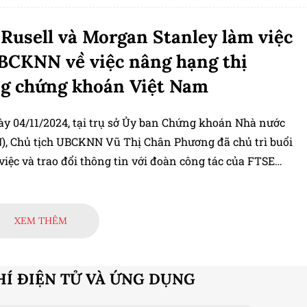
Rusell và Morgan Stanley làm việc
BCKNN về việc nâng hạng thị
g chứng khoán Việt Nam
ày 04/11/2024, tại trụ sở Ủy ban Chứng khoán Nhà nước
, Chủ tịch UBCKNN Vũ Thị Chân Phương đã chủ trì buổi
 việc và trao đổi thông tin với đoàn công tác của FTSE
và Morgan Stanley về việc nâng hạng thị trường chứng
ệt Nam.
XEM THÊM
HÍ ĐIỆN TỬ VÀ ỨNG DỤNG