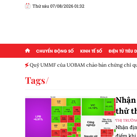
Thứ sáu 07/08/2026 01:32
CHUYỂN ĐỘNG SỐ
KINH TẾ SỐ
ĐIỆN TỬ TIÊU
Việt
Quỹ UMMF của UOBAM chào bán chứng chỉ quỹ
100.000 đồng
Tags
Nhận 
thử t
THỊ TRƯỜN
Nhận địn
điểm khi