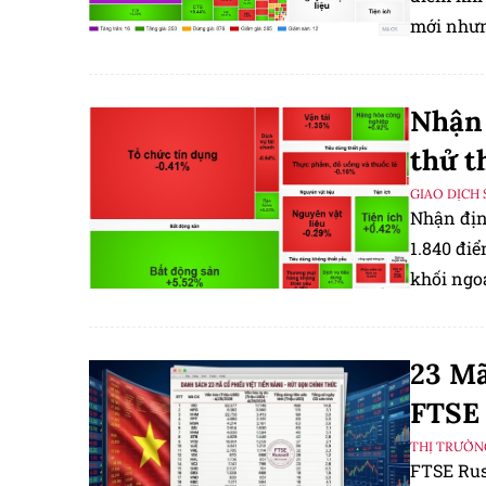
mới nhưn
Nhận 
thử t
GIAO DỊCH 
Nhận địn
1.840 đi
khối ngoạ
23 Mã
FTSE 
THỊ TRƯỜN
FTSE Rus