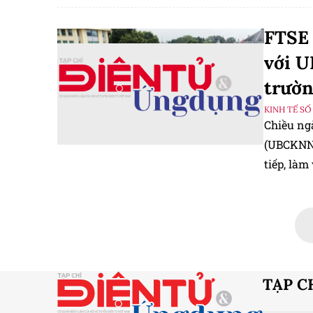
FTSE 
với U
trườn
KINH TẾ SỐ
Chiều ng
(UBCKNN)
tiếp, làm
Russell 
khoán Vi
TẠP C