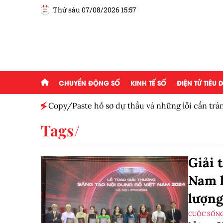
Thứ sáu 07/08/2026 15:57
CHUYỂN ĐỘNG SỐ
KINH TẾ SỐ
ĐIỆN TỬ TIÊU
Copy/Paste hồ sơ dự thầu và những lỗi cần trá
Tags
Giải 
Nam l
lượng
CUỘC SỐNG