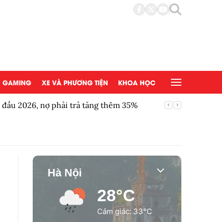
GAMING
XE VÀ PHƯƠNG TIỆN
KHOA HỌC
a đầu 2026, nợ phải trả tăng thêm 35%
Ronaldo l
Hà Nội
28°C
Cảm giác: 33°C