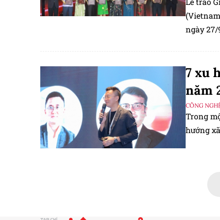
Lễ trao 
(Vietnam
ngày 27/9
7 xu 
năm 
CÔNG NGHỆ
Trong một
hướng xã 