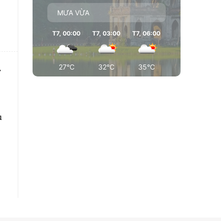
MƯA VỪA
T7, 00:00
T7, 03:00
T7, 06:00
T7, 09:00
T7
27°C
32°C
35°C
35°C
u