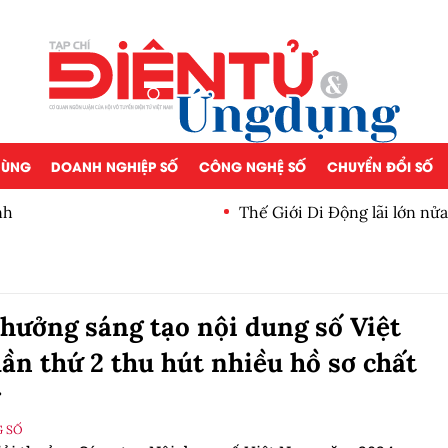
 DÙNG
DOANH NGHIỆP SỐ
CÔNG NGHỆ SỐ
CHUYỂN ĐỔI SỐ
nh
Thế Giới Di Động lãi lớn nử
thưởng sáng tạo nội dung số Việt
ần thứ 2 thu hút nhiều hồ sơ chất
 SỐ