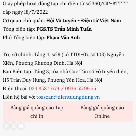
Giấy phép hoạt động tạp chí điện tử số 360/GP-BTTTT
cấp ngày 18/7/2022
Cơ quan chủ quản:
Hội Vô tuyến - Điện tử Việt Nam
Tổng biên tập:
PGS.TS Trần Minh Tuấn
Phó Tổng biên tập:
Phạm Văn Anh
Trụ sở chính: Tầng 4, số 9 (Lô TT01-07, số 103) Nguyễn
Xiển, Phường Khương Đình, Hà Nội
Ban Biên tập: Tầng 3, tòa nhà Cục Tần số Vô tuyến điện,
115 Trần Duy Hưng, Phường Yên Hòa, Hà Nội
Điện thoại:
024 8587 7779
/
0936 55 99 55
Liên hệ bài vở:
toasoan@dientuungdung.vn
Bảng giá quảng cáo Tạp
Bảng giá quảng cáo
chí In
Online