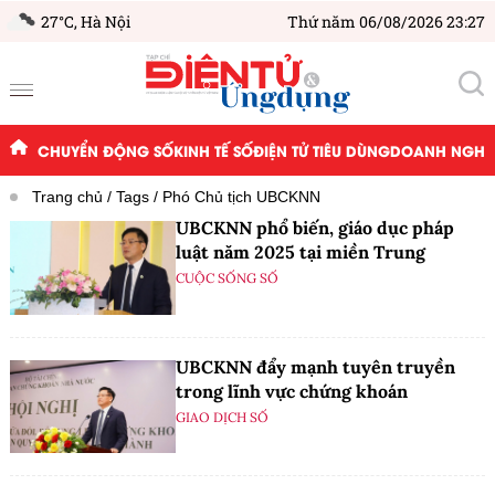
27°C,
Hà Nội
Thứ năm 06/08/2026 23:27
CHUYỂN ĐỘNG SỐ
KINH TẾ SỐ
ĐIỆN TỬ TIÊU DÙNG
DOANH NGHIỆ
Trang chủ
Tags
Phó Chủ tịch UBCKNN
UBCKNN phổ biến, giáo dục pháp
luật năm 2025 tại miền Trung
CUỘC SỐNG SỐ
UBCKNN đẩy mạnh tuyên truyền
trong lĩnh vực chứng khoán
GIAO DỊCH SỐ