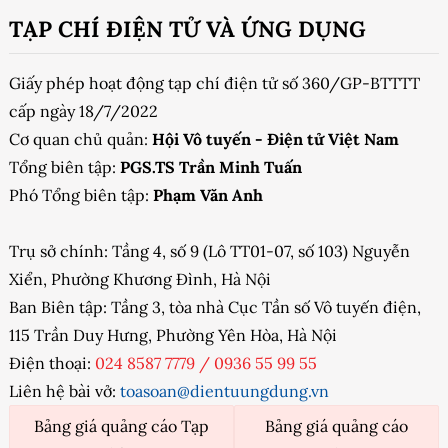
TẠP CHÍ ĐIỆN TỬ VÀ ỨNG DỤNG
Giấy phép hoạt động tạp chí điện tử số 360/GP-BTTTT
cấp ngày 18/7/2022
Cơ quan chủ quản:
Hội Vô tuyến - Điện tử Việt Nam
Tổng biên tập:
PGS.TS Trần Minh Tuấn
Phó Tổng biên tập:
Phạm Văn Anh
Trụ sở chính: Tầng 4, số 9 (Lô TT01-07, số 103) Nguyễn
Xiển, Phường Khương Đình, Hà Nội
Ban Biên tập: Tầng 3, tòa nhà Cục Tần số Vô tuyến điện,
115 Trần Duy Hưng, Phường Yên Hòa, Hà Nội
Điện thoại:
024 8587 7779
/
0936 55 99 55
Liên hệ bài vở:
toasoan@dientuungdung.vn
Bảng giá quảng cáo Tạp
Bảng giá quảng cáo