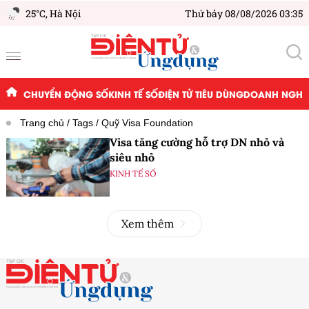
25°C,
Hà Nội
Thứ bảy 08/08/2026 03:35
CHUYỂN ĐỘNG SỐ
KINH TẾ SỐ
ĐIỆN TỬ TIÊU DÙNG
DOANH NGHIỆ
Trang chủ
Tags
Quỹ Visa Foundation
Visa tăng cường hỗ trợ DN nhỏ và
siêu nhỏ
KINH TẾ SỐ
Xem thêm