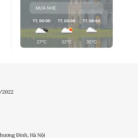
MƯA NHẸ
T7, 00:00
T7, 03:00
T7, 06:00
T7, 09:00
T7
27°C
32°C
35°C
36°C
7/2022
 Khương Đình, Hà Nội