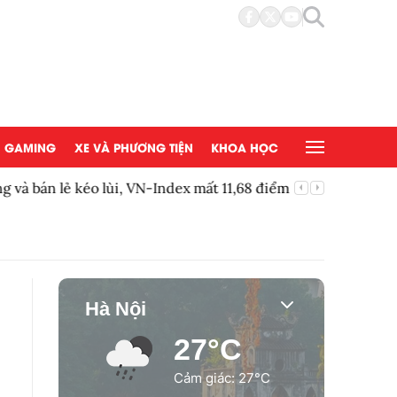
GAMING
XE VÀ PHƯƠNG TIỆN
KHOA HỌC
và bán lẻ kéo lùi, VN-Index mất 11,68 điểm
EA chính 
Hà Nội
27°C
Cảm giác: 27°C