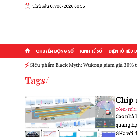
Thứ sáu 07/08/2026 00:36
CHUYỂN ĐỘNG SỐ
KINH TẾ SỐ
ĐIỆN TỬ TIÊU
ểu
Siêu phẩm Black Myth: Wukong giảm giá 30% t
Tags
Chip 
CÔNG TRÌN
Các nhà 
quang họ
GHz với đ