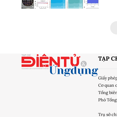
ứng dụng 
TẠP C
Giấy phé
Cơ quan 
Tổng biên
Phó Tổng 
Trụ sở ch