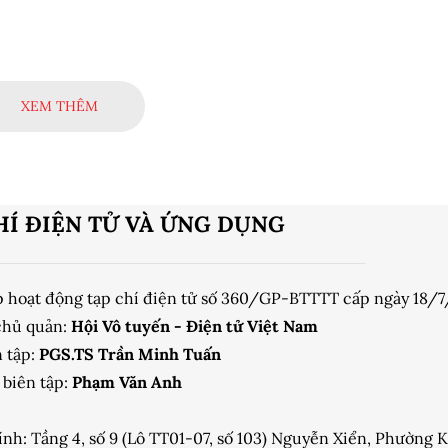
trong công nghệ 6G và xe tự lái.
XEM THÊM
HÍ ĐIỆN TỬ VÀ ỨNG DỤNG
p hoạt động tạp chí điện tử số 360/GP-BTTTT cấp ngày 18/
chủ quản:
Hội Vô tuyến - Điện tử Việt Nam
 tập:
PGS.TS Trần Minh Tuấn
biên tập:
Phạm Văn Anh
ính: Tầng 4, số 9 (Lô TT01-07, số 103) Nguyễn Xiển, Phường