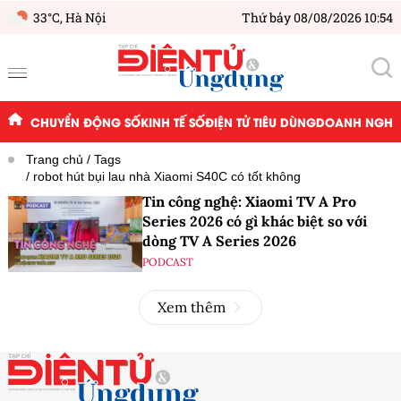
33°C,
Hà Nội
Thứ bảy 08/08/2026 10:54
CHUYỂN ĐỘNG SỐ
KINH TẾ SỐ
ĐIỆN TỬ TIÊU DÙNG
DOANH NGHIỆ
Trang chủ
Tags
robot hút bụi lau nhà Xiaomi S40C có tốt không
Tin công nghệ: Xiaomi TV A Pro
Series 2026 có gì khác biệt so với
dòng TV A Series 2026
PODCAST
Xem thêm