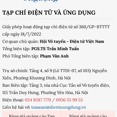
TẠP CHÍ ĐIỆN TỬ VÀ ỨNG DỤNG
Giấy phép hoạt động tạp chí điện tử số 360/GP-BTTTT
cấp ngày 18/7/2022
Cơ quan chủ quản:
Hội Vô tuyến - Điện tử Việt Nam
Tổng biên tập:
PGS.TS Trần Minh Tuấn
Phó Tổng biên tập:
Phạm Văn Anh
Trụ sở chính: Tầng 4, số 9 (Lô TT01-07, số 103) Nguyễn
Xiển, Phường Khương Đình, Hà Nội
Ban Biên tập: Tầng 3, tòa nhà Cục Tần số Vô tuyến điện,
115 Trần Duy Hưng, Phường Yên Hòa, Hà Nội
Điện thoại:
024 8587 7779
/
0936 55 99 55
Liên hệ bài vở:
toasoan@dientuungdung.vn
Bảng giá quảng cáo Tạp
Bảng giá quảng cáo