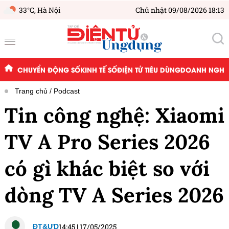
33°C,
Hà Nội
Chủ nhật 09/08/2026 18:13
CHUYỂN ĐỘNG SỐ
KINH TẾ SỐ
ĐIỆN TỬ TIÊU DÙNG
DOANH NGHIỆ
Trang chủ
Podcast
Tin công nghệ: Xiaomi
TV A Pro Series 2026
có gì khác biệt so với
dòng TV A Series 2026
14:45
|
17/05/2025
ĐT&ƯD