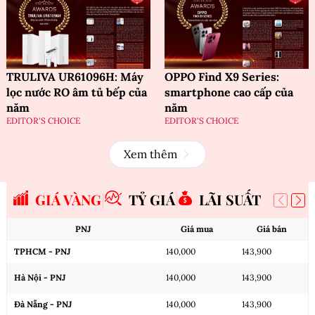
TRULIVA UR61096H: Máy
OPPO Find X9 Series:
lọc nước RO âm tủ bếp của
smartphone cao cấp của
năm
năm
EDITOR'S CHOICE
EDITOR'S CHOICE
Xem thêm
GIÁ VÀNG
TỶ GIÁ
LÃI SUẤT
PNJ
Giá mua
Giá bán
TPHCM - PNJ
140,000
143,900
Hà Nội - PNJ
140,000
143,900
Đà Nẵng - PNJ
140,000
143,900