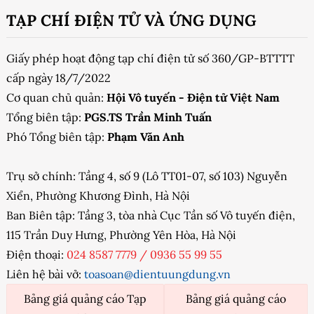
TẠP CHÍ ĐIỆN TỬ VÀ ỨNG DỤNG
Giấy phép hoạt động tạp chí điện tử số 360/GP-BTTTT
cấp ngày 18/7/2022
Cơ quan chủ quản:
Hội Vô tuyến - Điện tử Việt Nam
Tổng biên tập:
PGS.TS Trần Minh Tuấn
Phó Tổng biên tập:
Phạm Văn Anh
Trụ sở chính: Tầng 4, số 9 (Lô TT01-07, số 103) Nguyễn
Xiển, Phường Khương Đình, Hà Nội
Ban Biên tập: Tầng 3, tòa nhà Cục Tần số Vô tuyến điện,
115 Trần Duy Hưng, Phường Yên Hòa, Hà Nội
Điện thoại:
024 8587 7779
/
0936 55 99 55
Liên hệ bài vở:
toasoan@dientuungdung.vn
Bảng giá quảng cáo Tạp
Bảng giá quảng cáo