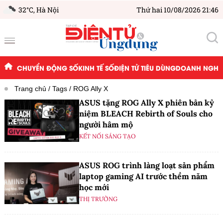
32°C,
Hà Nội
Thứ hai 10/08/2026 21:46
CHUYỂN ĐỘNG SỐ
KINH TẾ SỐ
ĐIỆN TỬ TIÊU DÙNG
DOANH NGHIỆ
Trang chủ
Tags
ROG Ally X
ASUS tặng ROG Ally X phiên bản kỷ
niệm BLEACH Rebirth of Souls cho
người hâm mộ
KẾT NỐI SÁNG TẠO
ASUS ROG trình làng loạt sản phẩm
laptop gaming AI trước thềm năm
học mới
THỊ TRƯỜNG