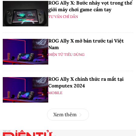
ROG Ally X: Bước nhảy vọt trong thế
giới máy chơi game cầm tay
TƯ VẤN CHỈ DẪN
ROG Ally X mở bán trước tại Việt
Nam
ĐIỆN TỬ TIÊU DÙNG
ROG Ally X chính thức ra mắt tại
Computex 2024
MOBILE
Xem thêm