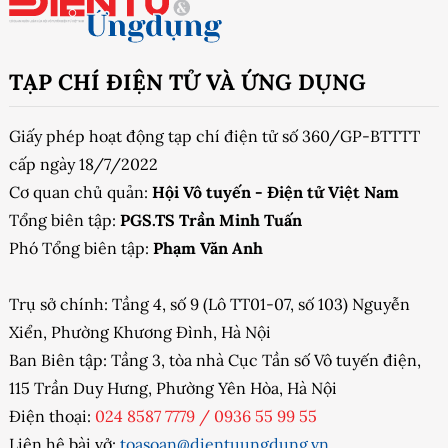
TẠP CHÍ ĐIỆN TỬ VÀ ỨNG DỤNG
Giấy phép hoạt động tạp chí điện tử số 360/GP-BTTTT
cấp ngày 18/7/2022
Cơ quan chủ quản:
Hội Vô tuyến - Điện tử Việt Nam
Tổng biên tập:
PGS.TS Trần Minh Tuấn
Phó Tổng biên tập:
Phạm Văn Anh
Trụ sở chính: Tầng 4, số 9 (Lô TT01-07, số 103) Nguyễn
Xiển, Phường Khương Đình, Hà Nội
Ban Biên tập: Tầng 3, tòa nhà Cục Tần số Vô tuyến điện,
115 Trần Duy Hưng, Phường Yên Hòa, Hà Nội
Điện thoại:
024 8587 7779
/
0936 55 99 55
Liên hệ bài vở:
toasoan@dientuungdung.vn