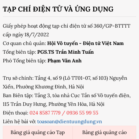
TẠP CHÍ ĐIỆN TỬ VÀ ỨNG DỤNG
Giấy phép hoạt động tạp chí điện tử số 360/GP-BTTTT
cấp ngày 18/7/2022
Cơ quan chủ quản:
Hội Vô tuyến - Điện tử Việt Nam
Tổng biên tập:
PGS.TS Trần Minh Tuấn
Phó Tổng biên tập:
Phạm Văn Anh
Trụ sở chính: Tầng 4, số 9 (Lô TT01-07, số 103) Nguyễn
Xiển, Phường Khương Đình, Hà Nội
Ban Biên tập: Tầng 3, tòa nhà Cục Tần số Vô tuyến điện,
115 Trần Duy Hưng, Phường Yên Hòa, Hà Nội
Điện thoại:
024 8587 7779
/
0936 55 99 55
Liên hệ bài vở:
toasoan@dientuungdung.vn
Bảng giá quảng cáo Tạp
Bảng giá quảng cáo