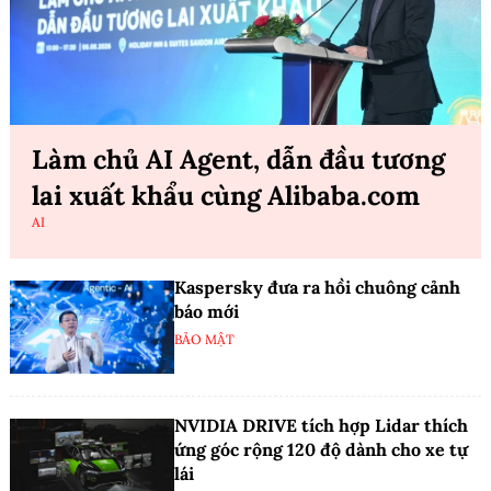
Làm chủ AI Agent, dẫn đầu tương
lai xuất khẩu cùng Alibaba.com
AI
Kaspersky đưa ra hồi chuông cảnh
báo mới
BẢO MẬT
NVIDIA DRIVE tích hợp Lidar thích
ứng góc rộng 120 độ dành cho xe tự
lái