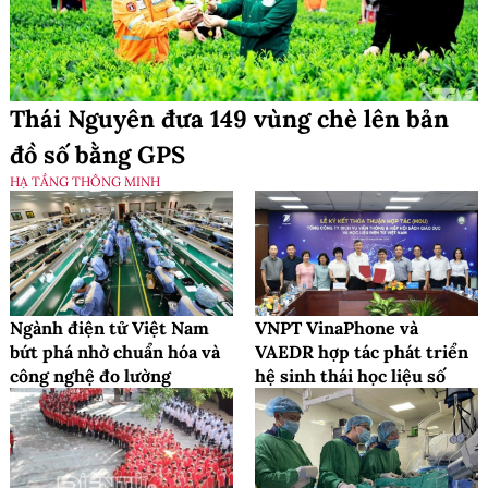
Thái Nguyên đưa 149 vùng chè lên bản
đồ số bằng GPS
HẠ TẦNG THÔNG MINH
Ngành điện tử Việt Nam
VNPT VinaPhone và
bứt phá nhờ chuẩn hóa và
VAEDR hợp tác phát triển
công nghệ đo lường
hệ sinh thái học liệu số