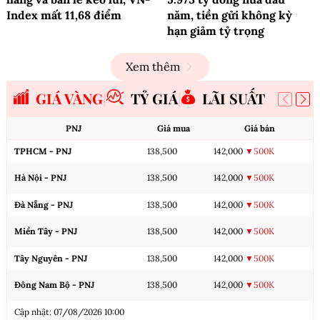
Index mất 11,68 điểm
năm, tiền gửi không kỳ
hạn giảm tỷ trọng
Xem thêm
GIÁ VÀNG
TỶ GIÁ
LÃI SUẤT
PNJ
Giá mua
Giá bán
TPHCM - PNJ
138,500
142,000
▼500K
Hà Nội - PNJ
138,500
142,000
▼500K
Đà Nẵng - PNJ
138,500
142,000
▼500K
Miền Tây - PNJ
138,500
142,000
▼500K
Tây Nguyên - PNJ
138,500
142,000
▼500K
Đông Nam Bộ - PNJ
138,500
142,000
▼500K
Cập nhật: 07/08/2026 10:00