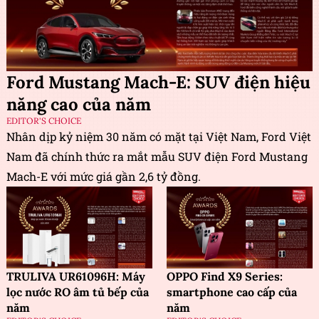
Ford Mustang Mach-E: SUV điện hiệu
năng cao của năm
EDITOR'S CHOICE
Nhân dịp kỷ niệm 30 năm có mặt tại Việt Nam, Ford Việt
Nam đã chính thức ra mắt mẫu SUV điện Ford Mustang
Mach-E với mức giá gần 2,6 tỷ đồng.
TRULIVA UR61096H: Máy
OPPO Find X9 Series:
lọc nước RO âm tủ bếp của
smartphone cao cấp của
năm
năm