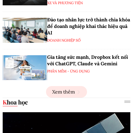
XE VÀ PHƯƠNG TIỆN
Đào tạo nhân lực trở thành chìa khóa
để doanh nghiệp khai thác hiệu quả
AI
DOANH NGHIỆP SỐ
Gia tăng sức mạnh, Dropbox kết nối
với ChatGPT, Claude và Gemini
PHẦN MỀM - ỨNG DỤNG
Xem thêm
Khoa học