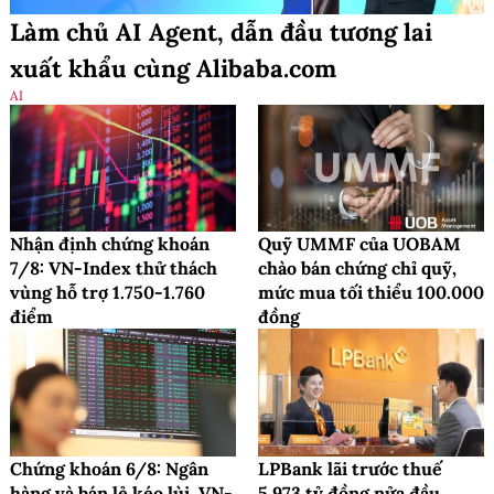
Làm chủ AI Agent, dẫn đầu tương lai
xuất khẩu cùng Alibaba.com
AI
Nhận định chứng khoán
Quỹ UMMF của UOBAM
7/8: VN-Index thử thách
chào bán chứng chỉ quỹ,
vùng hỗ trợ 1.750-1.760
mức mua tối thiểu 100.000
điểm
đồng
Chứng khoán 6/8: Ngân
LPBank lãi trước thuế
hàng và bán lẻ kéo lùi, VN-
5.973 tỷ đồng nửa đầu