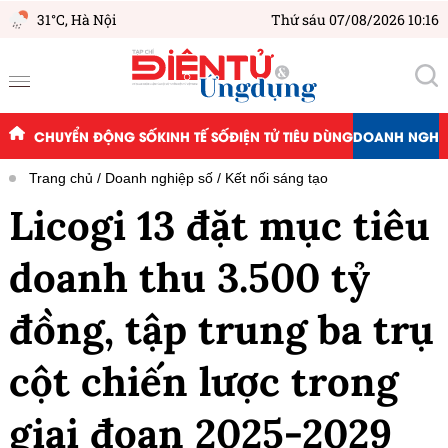
31°C,
Hà Nội
Thứ sáu 07/08/2026 10:16
CHUYỂN ĐỘNG SỐ
KINH TẾ SỐ
ĐIỆN TỬ TIÊU DÙNG
DOANH NGHIỆ
Trang chủ
Doanh nghiệp số
Kết nối sáng tạo
Licogi 13 đặt mục tiêu
doanh thu 3.500 tỷ
đồng, tập trung ba trụ
cột chiến lược trong
giai đoạn 2025-2029