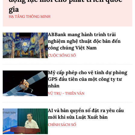
gia
HẠ TẦNG THÔNG MINH
ABBank mang hành trình trải
nghiệm nghệ thuật độc bản đến
công chúng Việt Nam
CUỘC SỐNG SỐ
Mỹ cấp phép cho vệ tinh dự phòng
GPS đầu tiên của một công ty tư
nhân
VŨ TRỤ - THIÊN VĂN
AI và bản quyền số đặt ra yêu cầu
mới khi sửa Luật Xuất bản
CHÍNH SÁCH SỐ