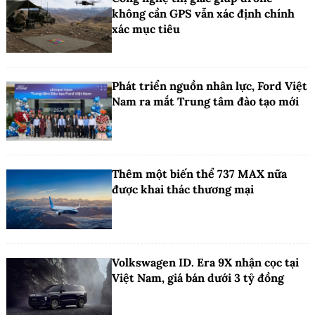
không cần GPS vẫn xác định chính
xác mục tiêu
Phát triển nguồn nhân lực, Ford Việt
Nam ra mắt Trung tâm đào tạo mới
Thêm một biến thể 737 MAX nữa
được khai thác thương mại
Volkswagen ID. Era 9X nhận cọc tại
Việt Nam, giá bán dưới 3 tỷ đồng