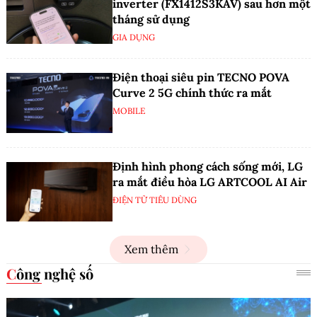
inverter (FX1412S3KAV) sau hơn một
tháng sử dụng
GIA DỤNG
Điện thoại siêu pin TECNO POVA
Curve 2 5G chính thức ra mắt
MOBILE
Định hình phong cách sống mới, LG
ra mắt điều hòa LG ARTCOOL AI Air
ĐIỆN TỬ TIÊU DÙNG
Xem thêm
Công nghệ số