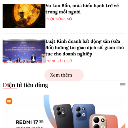
Vu Lan Bồn, mùa hiếu hạnh trở về
trong mỗi người
CUỘC SỐNG SỐ
Luật Kinh doanh bất động sản (sửa
đổi) hướng tới giao dịch số, giảm thủ
tục cho doanh nghiệp
CHÍNH SÁCH SỐ
Xem thêm
Điện tử tiêu dùng