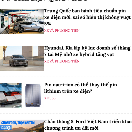
Trung Quốc ban hành tiêu chuẩn pin
xe điện mới, sai số hiển thị không vượt
5%
XE VÀ PHƯƠNG TIỆN
Hyundai, Kia lập kỷ lục doanh số tháng
7 tại Mỹ nhờ xe hybrid tăng vọt
XE VÀ PHƯƠNG TIỆN
Pin natri-ion có thể thay thế pin
lithium trên xe điện?
XE 365
Chào tháng 8, Ford Việt Nam triển khai
chương trình ưu đãi mới