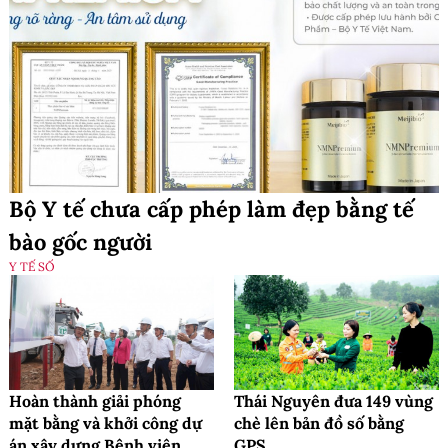
Bộ Y tế chưa cấp phép làm đẹp bằng tế
bào gốc người
Y TẾ SỐ
Hoàn thành giải phóng
Thái Nguyên đưa 149 vùng
mặt bằng và khởi công dự
chè lên bản đồ số bằng
án xây dựng Bệnh viện
GPS