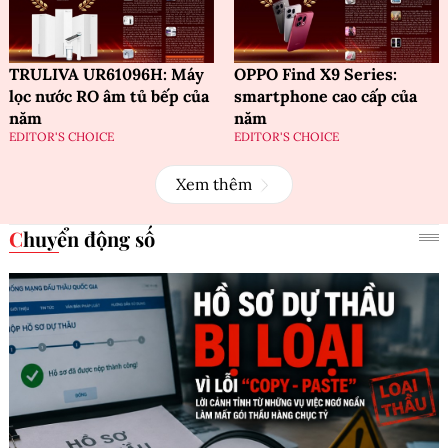
TRULIVA UR61096H: Máy
OPPO Find X9 Series:
lọc nước RO âm tủ bếp của
smartphone cao cấp của
năm
năm
EDITOR'S CHOICE
EDITOR'S CHOICE
Xem thêm
Chuyển động số