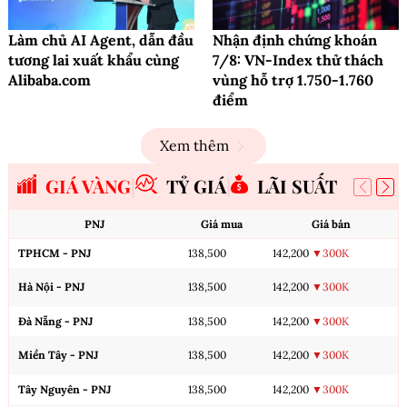
Làm chủ AI Agent, dẫn đầu
Nhận định chứng khoán
tương lai xuất khẩu cùng
7/8: VN-Index thử thách
Alibaba.com
vùng hỗ trợ 1.750-1.760
điểm
Xem thêm
GIÁ VÀNG
TỶ GIÁ
LÃI SUẤT
PNJ
Giá mua
Giá bán
TPHCM - PNJ
138,500
142,200
▼300K
Hà Nội - PNJ
138,500
142,200
▼300K
Đà Nẵng - PNJ
138,500
142,200
▼300K
Miền Tây - PNJ
138,500
142,200
▼300K
Tây Nguyên - PNJ
138,500
142,200
▼300K