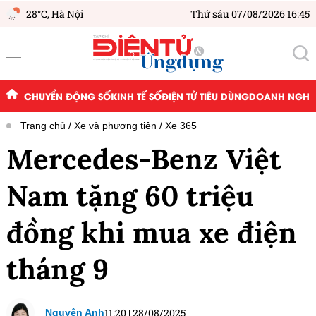
28°C,
Hà Nội
Thứ sáu 07/08/2026 16:45
CHUYỂN ĐỘNG SỐ
KINH TẾ SỐ
ĐIỆN TỬ TIÊU DÙNG
DOANH NGHIỆ
Trang chủ
Xe và phương tiện
Xe 365
Mercedes-Benz Việt
Nam tặng 60 triệu
đồng khi mua xe điện
tháng 9
11:20
|
28/08/2025
Nguyên Anh