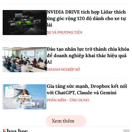
NVIDIA DRIVE tích hợp Lidar thích
ứng góc rộng 120 độ dành cho xe tự
lái
XE VÀ PHƯƠNG TIỆN
Đào tạo nhân lực trở thành chìa khóa
để doanh nghiệp khai thác hiệu quả
AI
DOANH NGHIỆP SỐ
Gia tăng sức mạnh, Dropbox kết nối
với ChatGPT, Claude và Gemini
PHẦN MỀM - ỨNG DỤNG
Xem thêm
Khoa học