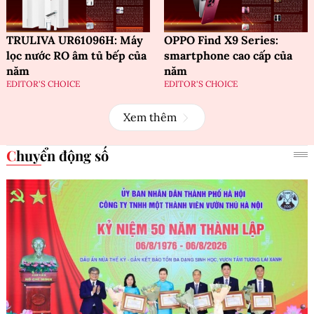
TRULIVA UR61096H: Máy
OPPO Find X9 Series:
lọc nước RO âm tủ bếp của
smartphone cao cấp của
năm
năm
EDITOR'S CHOICE
EDITOR'S CHOICE
Xem thêm
Chuyển động số