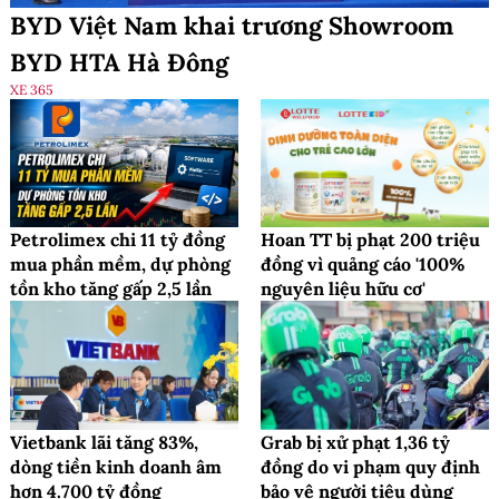
BYD Việt Nam khai trương Showroom
BYD HTA Hà Đông
XE 365
Petrolimex chi 11 tỷ đồng
Hoan TT bị phạt 200 triệu
mua phần mềm, dự phòng
đồng vì quảng cáo '100%
tồn kho tăng gấp 2,5 lần
nguyên liệu hữu cơ'
Vietbank lãi tăng 83%,
Grab bị xử phạt 1,36 tỷ
dòng tiền kinh doanh âm
đồng do vi phạm quy định
hơn 4.700 tỷ đồng
bảo vệ người tiêu dùng