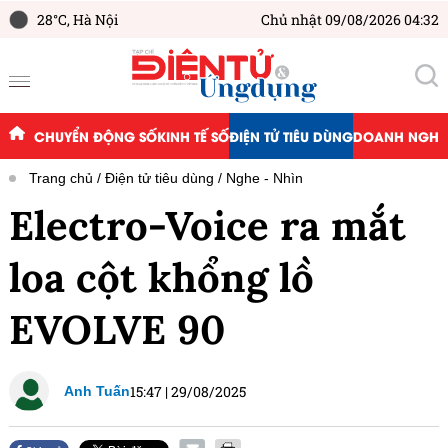
28°C,
Hà Nội
Chủ nhật 09/08/2026 04:32
CHUYỂN ĐỘNG SỐ
KINH TẾ SỐ
ĐIỆN TỬ TIÊU DÙNG
DOANH NGHIỆ
Trang chủ
Điện tử tiêu dùng
Nghe - Nhìn
Electro-Voice ra mắt
loa cột khổng lồ
EVOLVE 90
15:47
|
29/08/2025
Anh Tuấn