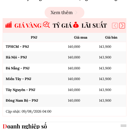
Xem thêm
GIÁ VÀNG
TỶ GIÁ
LÃI SUẤT
PNJ
Giá mua
Giá bán
TPHCM - PNJ
140,000
143,900
Hà Nội - PNJ
140,000
143,900
Đà Nẵng - PNJ
140,000
143,900
Miền Tây - PNJ
140,000
143,900
Tây Nguyên - PNJ
140,000
143,900
Đông Nam Bộ - PNJ
140,000
143,900
Cập nhật: 09/08/2026 04:00
Doanh nghiệp số