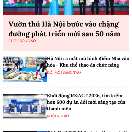
Vườn thú Hà Nội bước vào chặng
đường phát triển mới sau 50 năm
CUỘC SỐNG SỐ
Hà Nội ra mắt mô hình điểm Nhà văn
hóa - Khu thể thao đa chức năng
ĐỔI MỚI SÁNG TẠO
Khởi động RE:ACT 2026, tìm kiếm
hơn 600 dự án đổi mới sáng tạo của
thanh niên
KHỞI NGHIỆP