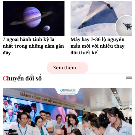
7 ngoại hành tinh kỳ lạ
Máy bay J-36 lộ nguyên
nhất trong những năm gần
mẫu mới với nhiều thay
đây
đổi thiết kế
Xem thêm
Chuyển đổi số