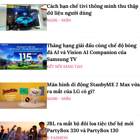
Cách hạn chế tivi thông minh thu thập
dữ liệu người dùng
NGHE - NHÌN
Thăng hạng giải đấu cùng chế độ bóng
đá AI và Vision AI Companion của
Samsung TV
KẾT NỐI SÁNG TẠO
Màn hình di động StanbyME 2 Max vừa
ra mắt của LG có gì?
NGHE - NHÌN
JBL ra mắt bộ đôi loa tiệc thế hệ mới
PartyBox 330 và PartyBox 130
E-FASHION