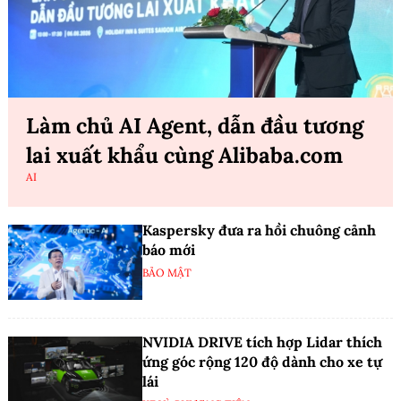
Làm chủ AI Agent, dẫn đầu tương
lai xuất khẩu cùng Alibaba.com
AI
Kaspersky đưa ra hồi chuông cảnh
báo mới
BẢO MẬT
NVIDIA DRIVE tích hợp Lidar thích
ứng góc rộng 120 độ dành cho xe tự
lái