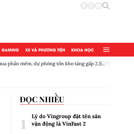
GAMING
XE VÀ PHƯƠNG TIỆN
KHOA HỌC
mua phần mềm, dự phòng tồn kho tăng gấp 2,5
Vườn thú
ĐỌC NHIỀU
Lý do Vingroup đặt tên sân
vận động là VinFast
2