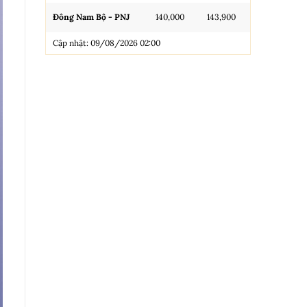
Đông Nam Bộ - PNJ
140,000
143,900
N.Tròn, 3A, 
Cập nhật: 09/08/2026 02:00
NL 99.99
Nhẫn Tròn T
Trang sức 9
Trang sức 9
Cập nhật: 0