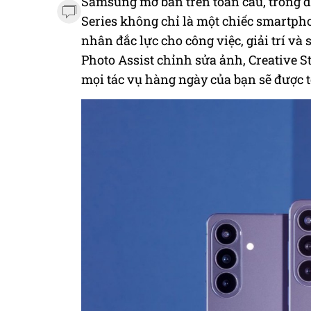
Samsung mở bán trên toàn cầu, trong đ
Series không chỉ là một chiếc smartpho
nhân đắc lực cho công việc, giải trí và
Photo Assist chỉnh sửa ảnh, Creative S
mọi tác vụ hàng ngày của bạn sẽ được tối