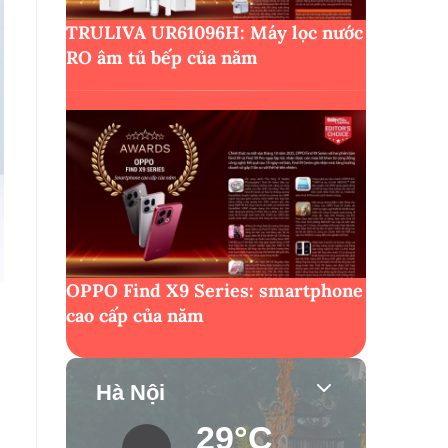
TRULIVA UR61096H: Máy lọc nước
RO âm tủ bếp của năm
OPPO Find X9 Series: smartphone
cao cấp của năm
3
Hà Nội
29°C