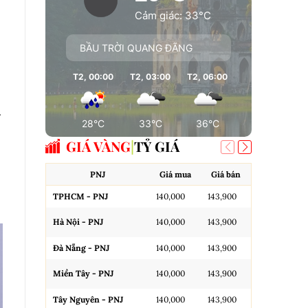
Cảm giác: 33°C
BẦU TRỜI QUANG ĐÃNG
T2, 00:00
T2, 03:00
T2, 06:00
T2, 09:00
T
g
28°C
33°C
36°C
37°C
GIÁ VÀNG
TỶ GIÁ
PNJ
Giá mua
Giá bán
A
TPHCM - PNJ
140,000
143,900
Miếng SJC H
Hà Nội - PNJ
140,000
143,900
Miếng SJC 
Đà Nẵng - PNJ
140,000
143,900
Miếng SJC T
Miền Tây - PNJ
140,000
143,900
N.Tròn, 3A,
Tây Nguyên - PNJ
140,000
143,900
N.Tròn, 3A,