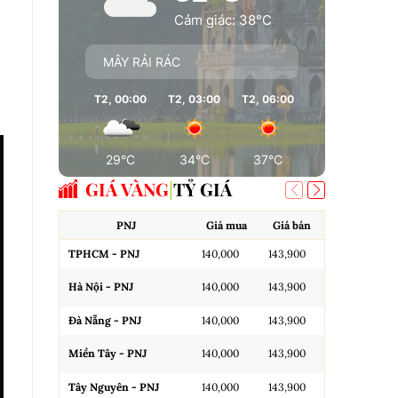
Cảm giác: 38°C
MÂY RẢI RÁC
T2, 00:00
T2, 03:00
T2, 06:00
T2, 09:00
T
29°C
34°C
37°C
38°C
GIÁ VÀNG
TỶ GIÁ
PNJ
Giá mua
Giá bán
A
TPHCM - PNJ
140,000
143,900
Miếng SJC H
Hà Nội - PNJ
140,000
143,900
Miếng SJC 
Đà Nẵng - PNJ
140,000
143,900
Miếng SJC T
Miền Tây - PNJ
140,000
143,900
N.Tròn, 3A,
Tây Nguyên - PNJ
140,000
143,900
N.Tròn, 3A,