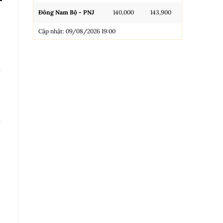
Đông Nam Bộ - PNJ
140,000
143,900
N.Tròn, 3A, 
Cập nhật: 09/08/2026 19:00
NL 99.99
Nhẫn Tròn T
Trang sức 9
Trang sức 9
Cập nhật: 0