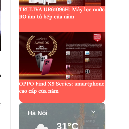
TRULIVA UR61096H: Máy lọc nước
RO âm tủ bếp của năm
m
OPPO Find X9 Series: smartphone
cao cấp của năm
c
Hà Nội
31°C