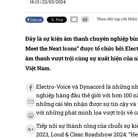
16:13
|
22/03/2024
Theo dõi tạp chí Điện
Chia sẻ
Đây là sự kiện âm thanh chuyên nghiệp bùn
Meet the Next Icons” được tổ chức bởi Ele
âm thanh vượt trội cùng sự xuất hiện của n
Việt Nam.
Electro-Voice và Dynacord là những n
nghiệp hàng đầu thế giới với hơn 100 
những cái tên nhận được sự tin cậy và 
với những phát minh loa vượt trội về cả
Tiếp nối sự thành công của chuỗi sự k
2023, Loud & Clear Roadshow 2024: “Hear