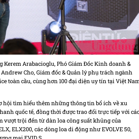
ng Kerem Arabacioglu, Phó Giám Đốc Kinh doanh &
g Andrew Cho, Giám đốc & Quản lý phụ trách ngành
e toàn cầu, cùng hơn 100 đại diện uy tín tại Việt Na
ơ hội tìm hiểu thêm những thông tin bổ ích về xu
anh quốc tế, đồng thời được trao đổi trực tiếp với cá
 vượt trội đến từ dàn loa công suất khủng của
 ELX, ELX200, các dòng loa di động như EVOLVE 50,
ương mại EVID S.