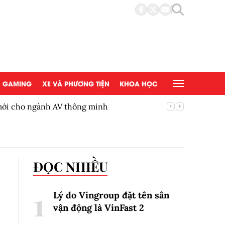
GAMING
XE VÀ PHƯƠNG TIỆN
KHOA HỌC
 mới cho ngành AV thông minh
BYD Việ
ĐỌC NHIỀU
Lý do Vingroup đặt tên sân
vận động là VinFast
2