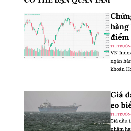
Chứng
hàng 
điểm
THỊ TRƯỜN
VN-Index
ngân hàn
khoản Ho
Giá d
eo b
THỊ TRƯỜN
Giá dầu t
nhằm hạn