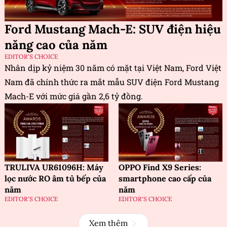
Ford Mustang Mach-E: SUV điện hiệu
năng cao của năm
EDITOR'S CHOICE
Nhân dịp kỷ niệm 30 năm có mặt tại Việt Nam, Ford Việt
Nam đã chính thức ra mắt mẫu SUV điện Ford Mustang
Mach-E với mức giá gần 2,6 tỷ đồng.
TRULIVA UR61096H: Máy
OPPO Find X9 Series:
lọc nước RO âm tủ bếp của
smartphone cao cấp của
năm
năm
EDITOR'S CHOICE
EDITOR'S CHOICE
Xem thêm