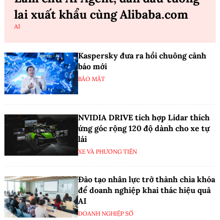
lai xuất khẩu cùng Alibaba.com
AI
Kaspersky đưa ra hồi chuông cảnh
báo mới
BẢO MẬT
NVIDIA DRIVE tích hợp Lidar thích
ứng góc rộng 120 độ dành cho xe tự
lái
XE VÀ PHƯƠNG TIỆN
Đào tạo nhân lực trở thành chìa khóa
để doanh nghiệp khai thác hiệu quả
AI
DOANH NGHIỆP SỐ