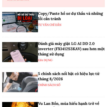
Copy/Paste hồ sơ dự thầu và những
lỗi cần tránh
TƯ VẤN CHỈ DẪN
Đánh giá máy giặt LG AI DD 2.0
inverter (FX1412S3KAV) sau hơn một
tháng sử dụng
GIA DỤNG
5 chính sách nổi bật có hiệu lực từ
tháng 8/2026
CHÍNH SÁCH SỐ
Vu Lan Bồn, mùa hiếu hạnh trở về