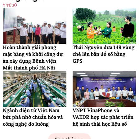
Y TẾ SỐ
Hoàn thành giải phóng
Thái Nguyên đưa 149 vùng
mặt bằng và khởi công dự
chè lên bản đồ số bằng
án xây dựng Bệnh viện
GPS
Mắt thành phố Hà Nội
Ngành điện tử Việt Nam
VNPT VinaPhone và
bứt phá nhờ chuẩn hóa và
VAEDR hợp tác phát triển
công nghệ đo lường
hệ sinh thái học liệu số