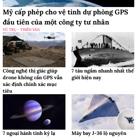
Mỹ cấp phép cho vệ tinh dự phòng GPS
đầu tiên của một công ty tư nhân
VŨ TRỤ - THIÊN VĂN
Công nghệ thị giác giúp
7 tàu ngầm nhanh nhất thế
drone không cần GPS vẫn
giới hiện nay
xác định chính xác mục
tiêu
7 ngoại hành tinh kỳ lạ
Máy bay J-36 lộ nguyên