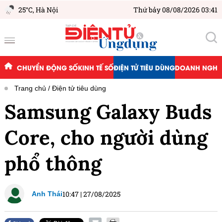
25°C,
Hà Nội
Thứ bảy 08/08/2026 03:41
CHUYỂN ĐỘNG SỐ
KINH TẾ SỐ
ĐIỆN TỬ TIÊU DÙNG
DOANH NGHIỆ
Trang chủ
Điện tử tiêu dùng
Samsung Galaxy Buds
Core, cho người dùng
phổ thông
10:47
|
27/08/2025
Anh Thái