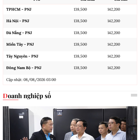
TPHCM - PNJ
138,500
142,200
Hà Nội - PNJ
138,500
142,200
Đà Nẵng - PNJ
138,500
142,200
Miền Tây - PNJ
138,500
142,200
Tây Nguyên - PNJ
138,500
142,200
Đông Nam Bộ - PNJ
138,500
142,200
Cập nhật: 08/08/2026 03:00
Doanh nghiệp số