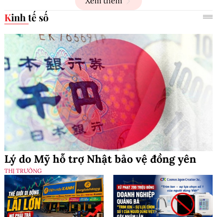
Xem thêm
Kinh tế số
Lý do Mỹ hỗ trợ Nhật bảo vệ đồng yên
THỊ TRƯỜNG