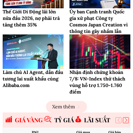
Thế Giới Di Động lãi lớn
Ủy ban Cạnh tranh Quốc
nửa đầu 2026, nợ phải trả
gia xử phạt Công ty
tăng thêm 35%
Cosmos Japan Creation vì
thông tin gây nhầm lẫn
Làm chủ AI Agent, dẫn đầu
Nhận định chứng khoán
tương lai xuất khẩu cùng
7/8: VN-Index thử thách
Alibaba.com
vùng hỗ trợ 1.750-1.760
điểm
Xem thêm
GIÁ VÀNG
TỶ GIÁ
LÃI SUẤT
PNJ
Giá mua
Giá bán