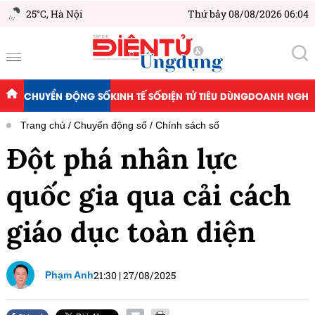
25°C,
Hà Nội
Thứ bảy 08/08/2026 06:04
CHUYỂN ĐỘNG SỐ
KINH TẾ SỐ
ĐIỆN TỬ TIÊU DÙNG
DOANH NGHIỆ
Trang chủ
Chuyển động số
Chính sách số
Đột phá nhân lực
quốc gia qua cải cách
giáo dục toàn diện
21:30
|
27/08/2025
Phạm Anh