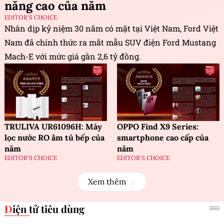
năng cao của năm
EDITOR'S CHOICE
Nhân dịp kỷ niệm 30 năm có mặt tại Việt Nam, Ford Việt
Nam đã chính thức ra mắt mẫu SUV điện Ford Mustang
Mach-E với mức giá gần 2,6 tỷ đồng.
TRULIVA UR61096H: Máy
OPPO Find X9 Series:
lọc nước RO âm tủ bếp của
smartphone cao cấp của
năm
năm
EDITOR'S CHOICE
EDITOR'S CHOICE
Xem thêm
Điện tử tiêu dùng