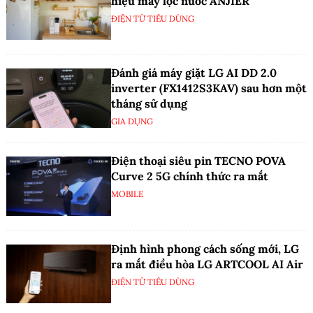
hiệu máy lọc nước ANJIER
ĐIỆN TỬ TIÊU DÙNG
Đánh giá máy giặt LG AI DD 2.0
inverter (FX1412S3KAV) sau hơn một
tháng sử dụng
GIA DỤNG
Điện thoại siêu pin TECNO POVA
Curve 2 5G chính thức ra mắt
MOBILE
Định hình phong cách sống mới, LG
ra mắt điều hòa LG ARTCOOL AI Air
ĐIỆN TỬ TIÊU DÙNG