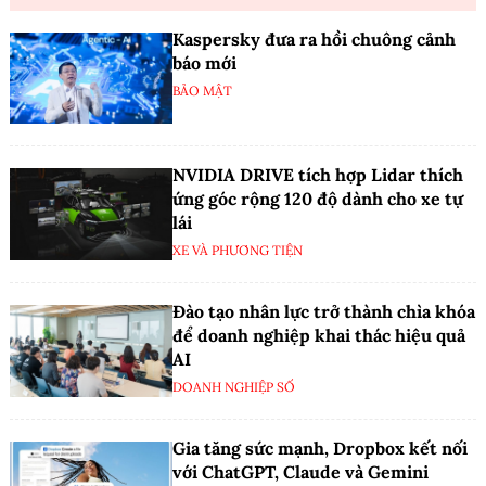
Kaspersky đưa ra hồi chuông cảnh
báo mới
BẢO MẬT
NVIDIA DRIVE tích hợp Lidar thích
ứng góc rộng 120 độ dành cho xe tự
lái
XE VÀ PHƯƠNG TIỆN
Đào tạo nhân lực trở thành chìa khóa
để doanh nghiệp khai thác hiệu quả
AI
DOANH NGHIỆP SỐ
Gia tăng sức mạnh, Dropbox kết nối
với ChatGPT, Claude và Gemini