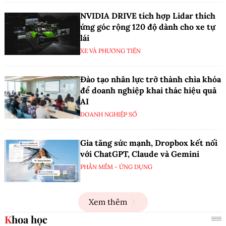
NVIDIA DRIVE tích hợp Lidar thích
ứng góc rộng 120 độ dành cho xe tự
lái
XE VÀ PHƯƠNG TIỆN
Đào tạo nhân lực trở thành chìa khóa
để doanh nghiệp khai thác hiệu quả
AI
DOANH NGHIỆP SỐ
Gia tăng sức mạnh, Dropbox kết nối
với ChatGPT, Claude và Gemini
PHẦN MỀM - ỨNG DỤNG
Xem thêm
Khoa học