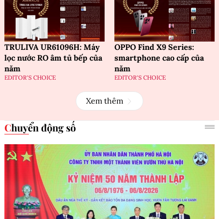
TRULIVA UR61096H: Máy
OPPO Find X9 Series:
lọc nước RO âm tủ bếp của
smartphone cao cấp của
năm
năm
EDITOR'S CHOICE
EDITOR'S CHOICE
Xem thêm
Chuyển động số