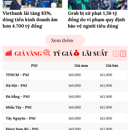
Vietbank lãi tăng 83%,
Grab bị xử phạt 1,36 tỷ
dòng tiền kinh doanh âm
đồng do vi phạm quy định
hơn 4.700 tỷ đồng
bảo vệ người tiêu dùng
Xem thêm
GIÁ VÀNG
TỶ GIÁ
LÃI SUẤT
PNJ
Giá mua
Giá bán
TPHCM - PNJ
140,000
143,900
Hà Nội - PNJ
140,000
143,900
Đà Nẵng - PNJ
140,000
143,900
Miền Tây - PNJ
140,000
143,900
Tây Nguyên - PNJ
140,000
143,900
Đông Nam Bộ - PNJ
140,000
143,900