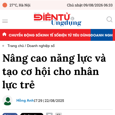
27°C,
Hà Nội
Chủ nhật 09/08/2026 06:33
CHUYỂN ĐỘNG SỐ
KINH TẾ SỐ
ĐIỆN TỬ TIÊU DÙNG
DOANH NGHIỆ
Trang chủ
Doanh nghiệp số
Nâng cao năng lực và
tạo cơ hội cho nhân
lực trẻ
17:29
|
22/08/2025
Hồng Anh