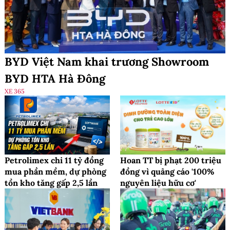
BYD Việt Nam khai trương Showroom
BYD HTA Hà Đông
XE 365
Petrolimex chi 11 tỷ đồng
Hoan TT bị phạt 200 triệu
mua phần mềm, dự phòng
đồng vì quảng cáo '100%
tồn kho tăng gấp 2,5 lần
nguyên liệu hữu cơ'