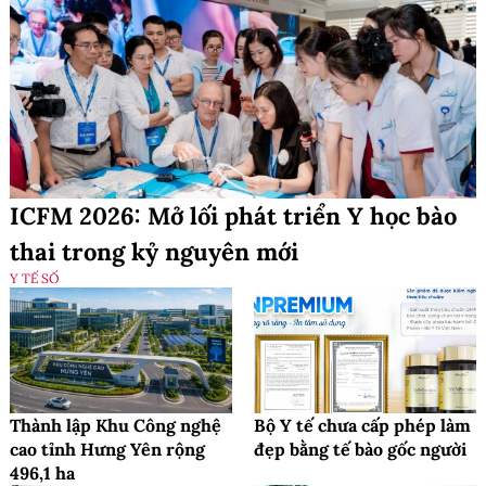
ICFM 2026: Mở lối phát triển Y học bào
thai trong kỷ nguyên mới
Y TẾ SỐ
Thành lập Khu Công nghệ
Bộ Y tế chưa cấp phép làm
cao tỉnh Hưng Yên rộng
đẹp bằng tế bào gốc người
496,1 ha