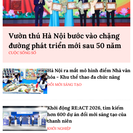
Vườn thú Hà Nội bước vào chặng
đường phát triển mới sau 50 năm
CUỘC SỐNG SỐ
Hà Nội ra mắt mô hình điểm Nhà văn
hóa - Khu thể thao đa chức năng
ĐỔI MỚI SÁNG TẠO
Khởi động RE:ACT 2026, tìm kiếm
hơn 600 dự án đổi mới sáng tạo của
thanh niên
KHỞI NGHIỆP