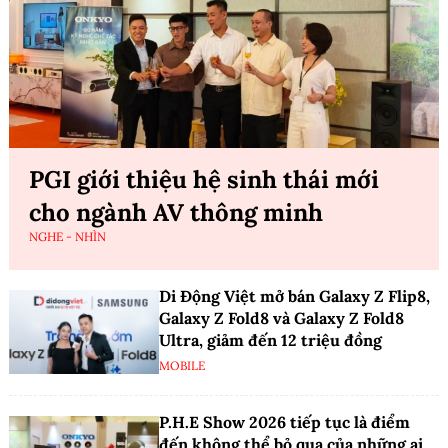
PGI giới thiệu hệ sinh thái mới
cho ngành AV thông minh
NGHE - NHÌN
Di Động Việt mở bán Galaxy Z Flip8,
Galaxy Z Fold8 và Galaxy Z Fold8
Ultra, giảm đến 12 triệu đồng
MOBILE
P.H.E Show 2026 tiếp tục là điểm
đến không thể bỏ qua của những ai