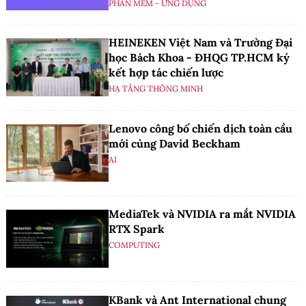
PHẦN MỀM - ỨNG DỤNG
HEINEKEN Việt Nam và Trường Đại
học Bách Khoa - ĐHQG TP.HCM ký
kết hợp tác chiến lược
HẠ TẦNG THÔNG MINH
Lenovo công bố chiến dịch toàn cầu
mới cùng David Beckham
AI
MediaTek và NVIDIA ra mắt NVIDIA
RTX Spark
COMPUTING
KBank và Ant International chung