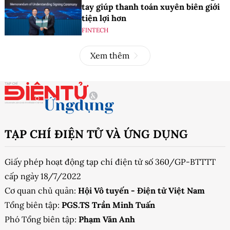
tay giúp thanh toán xuyên biên giới
tiện lợi hơn
FINTECH
Xem thêm
TẠP CHÍ ĐIỆN TỬ VÀ ỨNG DỤNG
Giấy phép hoạt động tạp chí điện tử số 360/GP-BTTTT
cấp ngày 18/7/2022
Cơ quan chủ quản:
Hội Vô tuyến - Điện tử Việt Nam
Tổng biên tập:
PGS.TS Trần Minh Tuấn
Phó Tổng biên tập:
Phạm Văn Anh