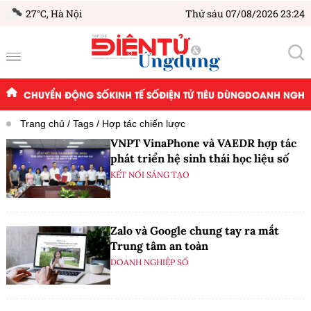
27°C,
Hà Nội
Thứ sáu 07/08/2026 23:24
CHUYỂN ĐỘNG SỐ
KINH TẾ SỐ
ĐIỆN TỬ TIÊU DÙNG
DOANH NGHIỆ
Trang chủ
Tags
Hợp tác chiến lược
VNPT VinaPhone và VAEDR hợp tác
phát triển hệ sinh thái học liệu số
KẾT NỐI SÁNG TẠO
Zalo và Google chung tay ra mắt
Trung tâm an toàn
DOANH NGHIỆP SỐ