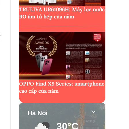
TRULIVA UR61096H: Máy lọc nước
RO âm tủ bếp của năm
n
g
OPPO Find X9 Series: smartphone
cao cấp của năm
Hà Nội
30°C