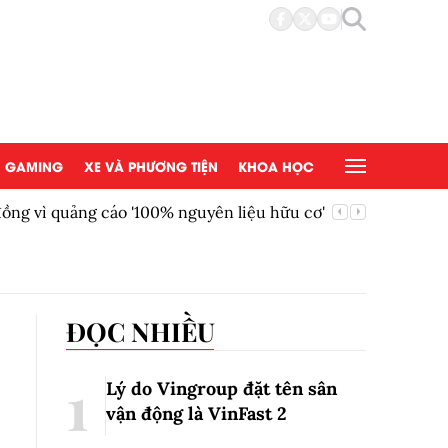
GAMING
XE VÀ PHƯƠNG TIỆN
KHOA HỌC
ồng vì quảng cáo '100% nguyên liệu hữu cơ'
AEON Việ
đồng tại
ĐỌC NHIỀU
Lý do Vingroup đặt tên sân
vận động là VinFast
2