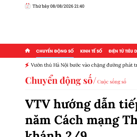
Thứ bảy 08/08/2026 21:40
CHUYỂN ĐỘNG SỐ
KINH TẾ SỐ
ĐIỆN TỬ TIÊU
ấp 2,5
Vườn thú Hà Nội bước vào chặng đường phát tr
Chuyển động số
Cuộc sống số
VTV hướng dẫn tiế
năm Cách mạng Th
khánh 2/9