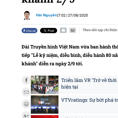
17:02
|
27/08/2025
Hải Nguyên
Theo dõi tạp chí Điện
Chia sẻ
Đài Truyền hình Việt Nam vừa ban hành thôn
tiếp "Lễ kỷ niệm, diễu binh, diễu hành 8
khánh" diễn ra ngày 2/9 tới.
Triển lãm VR 'Trở về thời
hiện tại
VTVratings: Sự bứt phá t