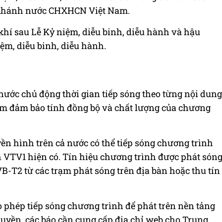
khánh nước CHXHCN Việt Nam.
khí sau Lễ Kỷ niệm, diễu binh, diễu hành và hậu
iệm, diễu binh, diễu hành.
nước chủ động thời gian tiếp sóng theo từng nội dung
ằm đảm bảo tính đồng bộ và chất lượng của chương
ền hình trên cả nước có thể tiếp sóng chương trình
 VTV1 hiện có. Tín hiệu chương trình được phát són
B-T2 từ các trạm phát sóng trên địa bàn hoặc thu tín
o phép tiếp sóng chương trình để phát trên nền tảng
quyền, các báo cần cung cấp địa chỉ web cho Trung