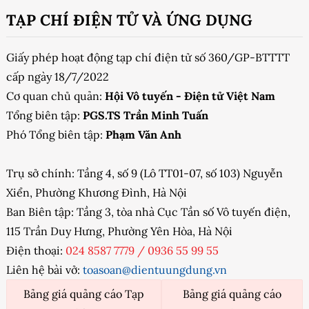
TẠP CHÍ ĐIỆN TỬ VÀ ỨNG DỤNG
Giấy phép hoạt động tạp chí điện tử số 360/GP-BTTTT
cấp ngày 18/7/2022
Cơ quan chủ quản:
Hội Vô tuyến - Điện tử Việt Nam
Tổng biên tập:
PGS.TS Trần Minh Tuấn
Phó Tổng biên tập:
Phạm Văn Anh
Trụ sở chính: Tầng 4, số 9 (Lô TT01-07, số 103) Nguyễn
Xiển, Phường Khương Đình, Hà Nội
Ban Biên tập: Tầng 3, tòa nhà Cục Tần số Vô tuyến điện,
115 Trần Duy Hưng, Phường Yên Hòa, Hà Nội
Điện thoại:
024 8587 7779
/
0936 55 99 55
Liên hệ bài vở:
toasoan@dientuungdung.vn
Bảng giá quảng cáo Tạp
Bảng giá quảng cáo