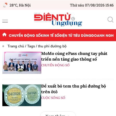
28°C,
Hà Nội
Thứ sáu 07/08/2026 15:46
CHUYỂN ĐỘNG SỐ
KINH TẾ SỐ
ĐIỆN TỬ TIÊU DÙNG
DOANH NGHIỆ
Trang chủ
Tags
thu phí đường bộ
MoMo cùng ePass chung tay phát
triển nền tảng giao thông số
CHUYỂN ĐỘNG SỐ
Đề xuất bỏ tem thu phí đường bộ
trên ôtô
CUỘC SỐNG SỐ