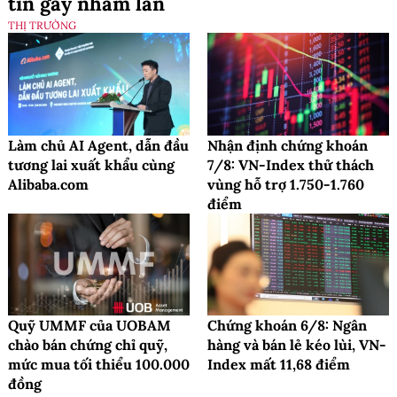
tin gây nhầm lẫn
THỊ TRƯỜNG
Làm chủ AI Agent, dẫn đầu
Nhận định chứng khoán
tương lai xuất khẩu cùng
7/8: VN-Index thử thách
Alibaba.com
vùng hỗ trợ 1.750-1.760
điểm
Quỹ UMMF của UOBAM
Chứng khoán 6/8: Ngân
chào bán chứng chỉ quỹ,
hàng và bán lẻ kéo lùi, VN-
mức mua tối thiểu 100.000
Index mất 11,68 điểm
đồng