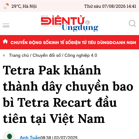
29°C,
Hà Nội
Thứ sáu 07/08/2026 14:41
CHUYỂN ĐỘNG SỐ
KINH TẾ SỐ
ĐIỆN TỬ TIÊU DÙNG
DOANH NGHIỆ
Trang chủ
Chuyển đổi số
Công nghiệp 4.0
Tetra Pak khánh
thành dây chuyền bao
bì Tetra Recart đầu
tiên tại Việt Nam
08:38
|
02/07/2025
Anh Tuấn