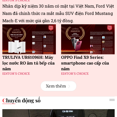
EDITOR'S CHOICE
Nhân dịp kỷ niệm 30 năm có mặt tại Việt Nam, Ford Việt
Nam đã chính thức ra mắt mẫu SUV điện Ford Mustang
Mach-E với mức giá gần 2,6 tỷ đồng.
TRULIVA UR61096H: Máy
OPPO Find X9 Series:
lọc nước RO âm tủ bếp của
smartphone cao cấp của
năm
năm
EDITOR'S CHOICE
EDITOR'S CHOICE
Xem thêm
Chuyển động số