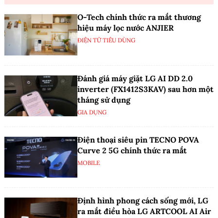
O-Tech chính thức ra mắt thương
hiệu máy lọc nước ANJIER
ĐIỆN TỬ TIÊU DÙNG
Đánh giá máy giặt LG AI DD 2.0
inverter (FX1412S3KAV) sau hơn một
tháng sử dụng
GIA DỤNG
Điện thoại siêu pin TECNO POVA
Curve 2 5G chính thức ra mắt
MOBILE
Định hình phong cách sống mới, LG
ra mắt điều hòa LG ARTCOOL AI Air