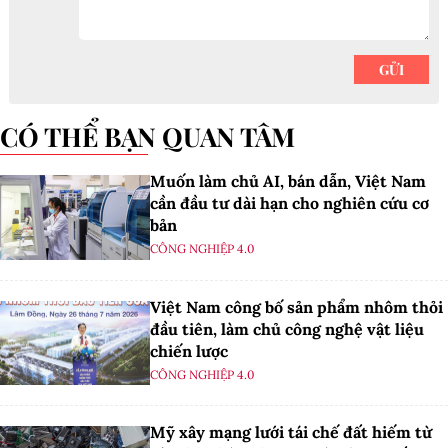
CÓ THỂ BẠN QUAN TÂM
Muốn làm chủ AI, bán dẫn, Việt Nam
cần đầu tư dài hạn cho nghiên cứu cơ
bản
CÔNG NGHIỆP 4.0
Việt Nam công bố sản phẩm nhôm thỏi
đầu tiên, làm chủ công nghệ vật liệu
chiến lược
CÔNG NGHIỆP 4.0
Mỹ xây mạng lưới tái chế đất hiếm từ