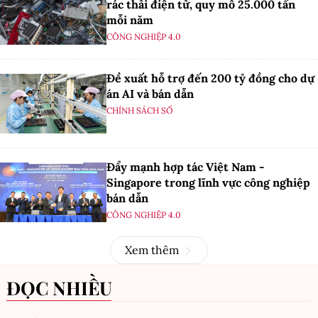
rác thải điện tử, quy mô 25.000 tấn
mỗi năm
CÔNG NGHIỆP 4.0
Đề xuất hỗ trợ đến 200 tỷ đồng cho dự
án AI và bán dẫn
CHÍNH SÁCH SỐ
Đẩy mạnh hợp tác Việt Nam -
Singapore trong lĩnh vực công nghiệp
bán dẫn
CÔNG NGHIỆP 4.0
Xem thêm
ĐỌC NHIỀU