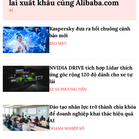
lai xuất khẩu cùng Alibaba.com
AI
Kaspersky đưa ra hồi chuông cảnh
báo mới
BẢO MẬT
NVIDIA DRIVE tích hợp Lidar thích
ứng góc rộng 120 độ dành cho xe tự
lái
XE VÀ PHƯƠNG TIỆN
Đào tạo nhân lực trở thành chìa khóa
để doanh nghiệp khai thác hiệu quả
AI
DOANH NGHIỆP SỐ