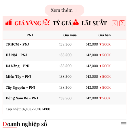
Xem thêm
GIÁ VÀNG
TỶ GIÁ
LÃI SUẤT
PNJ
Giá mua
Giá bán
TPHCM - PNJ
138,500
142,000
▼500K
Hà Nội - PNJ
138,500
142,000
▼500K
Đà Nẵng - PNJ
138,500
142,000
▼500K
Miền Tây - PNJ
138,500
142,000
▼500K
Tây Nguyên - PNJ
138,500
142,000
▼500K
Đông Nam Bộ - PNJ
138,500
142,000
▼500K
Cập nhật: 07/08/2026 14:00
Doanh nghiệp số