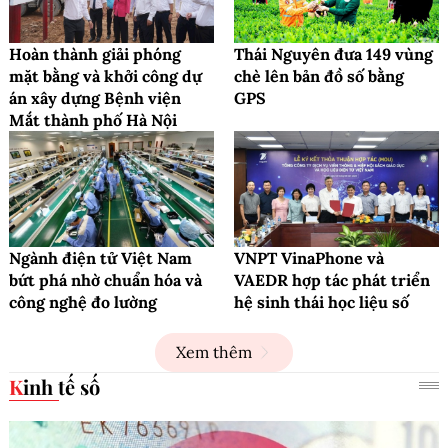
Hoàn thành giải phóng
Thái Nguyên đưa 149 vùng
mặt bằng và khởi công dự
chè lên bản đồ số bằng
án xây dựng Bệnh viện
GPS
Mắt thành phố Hà Nội
Ngành điện tử Việt Nam
VNPT VinaPhone và
bứt phá nhờ chuẩn hóa và
VAEDR hợp tác phát triển
công nghệ đo lường
hệ sinh thái học liệu số
Xem thêm
Kinh tế số