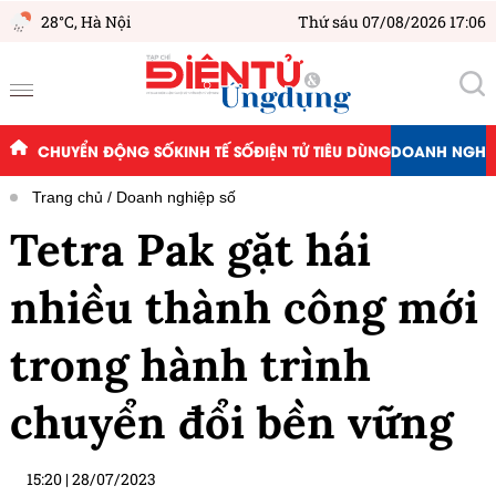
28°C,
Hà Nội
Thứ sáu 07/08/2026 17:06
CHUYỂN ĐỘNG SỐ
KINH TẾ SỐ
ĐIỆN TỬ TIÊU DÙNG
DOANH NGHIỆ
Trang chủ
Doanh nghiệp số
Tetra Pak gặt hái
nhiều thành công mới
trong hành trình
chuyển đổi bền vững
15:20
|
28/07/2023