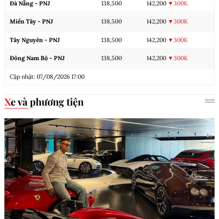
Đà Nẵng - PNJ
138,500
142,200
▼300K
Miền Tây - PNJ
138,500
142,200
▼300K
Tây Nguyên - PNJ
138,500
142,200
▼300K
Đông Nam Bộ - PNJ
138,500
142,200
▼300K
Cập nhật: 07/08/2026 17:00
Xe và phương tiện