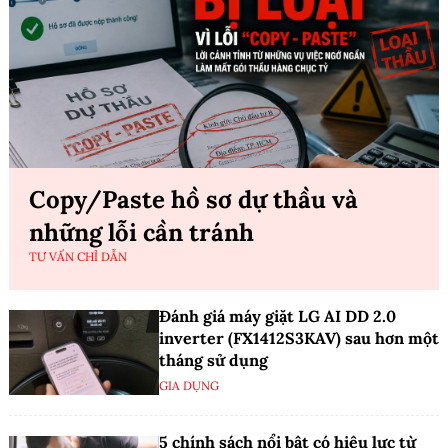
Copy/Paste hồ sơ dự thầu và
những lỗi cần tránh
TƯ VẤN CHỈ DẪN
Đánh giá máy giặt LG AI DD 2.0
inverter (FX1412S3KAV) sau hơn một
tháng sử dụng
GIA DỤNG
5 chính sách nổi bật có hiệu lực từ