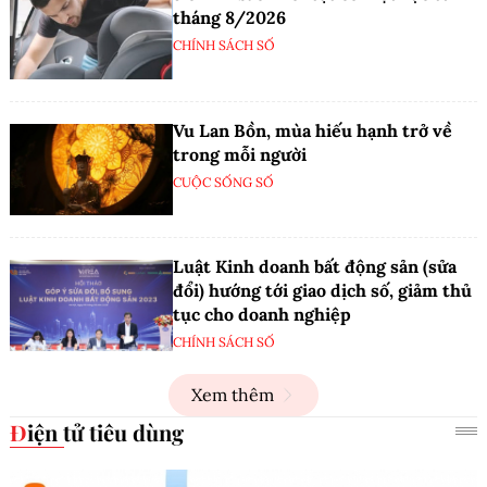
tháng 8/2026
CHÍNH SÁCH SỐ
Vu Lan Bồn, mùa hiếu hạnh trở về
trong mỗi người
CUỘC SỐNG SỐ
Luật Kinh doanh bất động sản (sửa
đổi) hướng tới giao dịch số, giảm thủ
tục cho doanh nghiệp
CHÍNH SÁCH SỐ
Xem thêm
Điện tử tiêu dùng