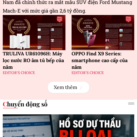
Nam đã chính thức ra mắt mẫu SUV điện Ford Mustang
Mach-E với mức giá gần 2,6 tỷ đồng.
TRULIVA UR61096H: Máy
OPPO Find X9 Series:
lọc nước RO âm tủ bếp của
smartphone cao cấp của
năm
năm
EDITOR'S CHOICE
EDITOR'S CHOICE
Xem thêm
Chuyển động số