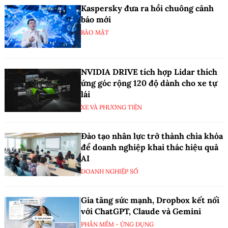
Kaspersky đưa ra hồi chuông cảnh
báo mới
BẢO MẬT
NVIDIA DRIVE tích hợp Lidar thích
ứng góc rộng 120 độ dành cho xe tự
lái
XE VÀ PHƯƠNG TIỆN
Đào tạo nhân lực trở thành chìa khóa
để doanh nghiệp khai thác hiệu quả
AI
DOANH NGHIỆP SỐ
Gia tăng sức mạnh, Dropbox kết nối
với ChatGPT, Claude và Gemini
PHẦN MỀM - ỨNG DỤNG