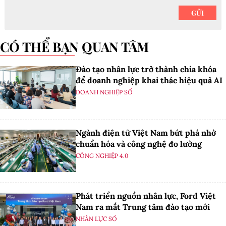
CÓ THỂ BẠN QUAN TÂM
Đào tạo nhân lực trở thành chìa khóa
để doanh nghiệp khai thác hiệu quả AI
DOANH NGHIỆP SỐ
Ngành điện tử Việt Nam bứt phá nhờ
chuẩn hóa và công nghệ đo lường
CÔNG NGHIỆP 4.0
Phát triển nguồn nhân lực, Ford Việt
Nam ra mắt Trung tâm đào tạo mới
NHÂN LỰC SỐ