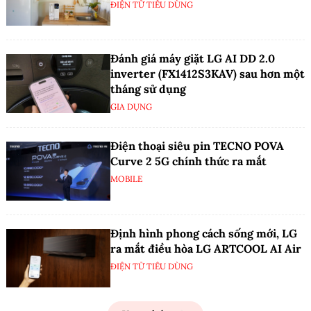
ĐIỆN TỬ TIÊU DÙNG
Đánh giá máy giặt LG AI DD 2.0
inverter (FX1412S3KAV) sau hơn một
tháng sử dụng
GIA DỤNG
Điện thoại siêu pin TECNO POVA
Curve 2 5G chính thức ra mắt
MOBILE
Định hình phong cách sống mới, LG
ra mắt điều hòa LG ARTCOOL AI Air
ĐIỆN TỬ TIÊU DÙNG