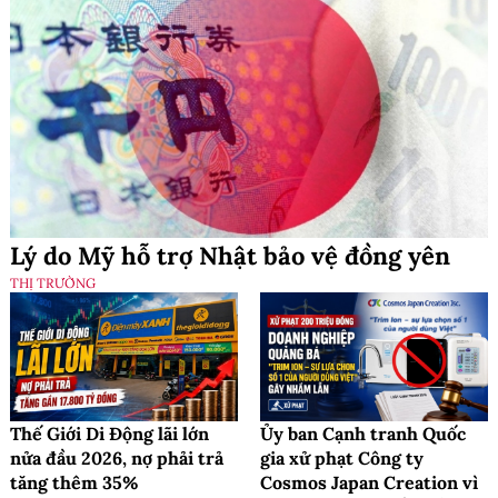
Lý do Mỹ hỗ trợ Nhật bảo vệ đồng yên
THỊ TRƯỜNG
Thế Giới Di Động lãi lớn
Ủy ban Cạnh tranh Quốc
nửa đầu 2026, nợ phải trả
gia xử phạt Công ty
tăng thêm 35%
Cosmos Japan Creation vì