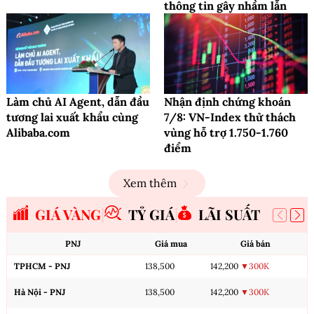
thông tin gây nhầm lẫn
Làm chủ AI Agent, dẫn đầu
Nhận định chứng khoán
tương lai xuất khẩu cùng
7/8: VN-Index thử thách
Alibaba.com
vùng hỗ trợ 1.750-1.760
điểm
Xem thêm
GIÁ VÀNG
TỶ GIÁ
LÃI SUẤT
PNJ
Giá mua
Giá bán
TPHCM - PNJ
138,500
142,200
▼300K
Hà Nội - PNJ
138,500
142,200
▼300K