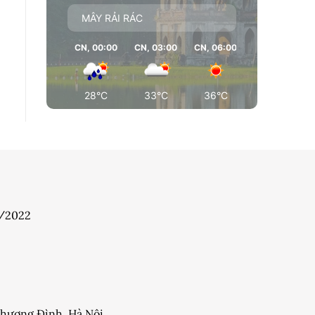
MÂY RẢI RÁC
CN, 00:00
CN, 03:00
CN, 06:00
CN, 09:00
28°C
33°C
36°C
36°C
7/2022
 Khương Đình, Hà Nội