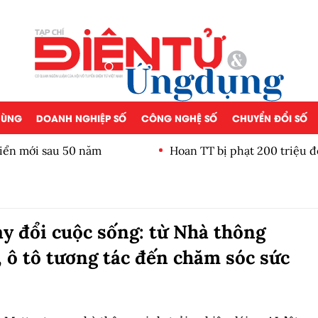
 DÙNG
DOANH NGHIỆP SỐ
CÔNG NGHỆ SỐ
CHUYỂN ĐỔI SỐ
iển mới sau 50 năm
Hoan TT bị phạt 200 triệu đ
ay đổi cuộc sống: từ Nhà thông
 ô tô tương tác đến chăm sóc sức