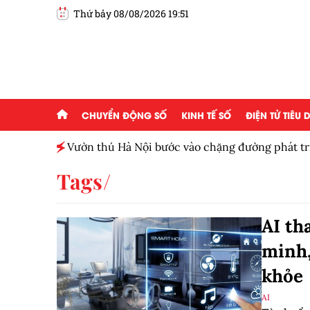
Thứ bảy 08/08/2026 19:51
CHUYỂN ĐỘNG SỐ
KINH TẾ SỐ
ĐIỆN TỬ TIÊU
ấp 2,5
Vườn thú Hà Nội bước vào chặng đường phát tr
Tags
AI th
minh,
khỏe
AI