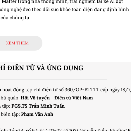
 Matter trong nhà thông minh, trải nghiệm lái xe AI đột
công nghệ đeo theo dõi sức khỏe toàn diện đang định hình
 của chúng ta.
XEM THÊM
HÍ ĐIỆN TỬ VÀ ỨNG DỤNG
p hoạt động tạp chí điện tử số 360/GP-BTTTT cấp ngày 18/
chủ quản:
Hội Vô tuyến - Điện tử Việt Nam
 tập:
PGS.TS Trần Minh Tuấn
biên tập:
Phạm Văn Anh
ính: Tầng 4, số 9 (Lô TT01-07, số 103) Nguyễn Xiển, Phường