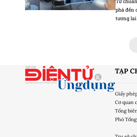
Từ chuẩn
phá đến 
tương lai
TẠP C
Giấy phé
Cơ quan 
Tổng biên
Phó Tổng 
Trụ sở ch