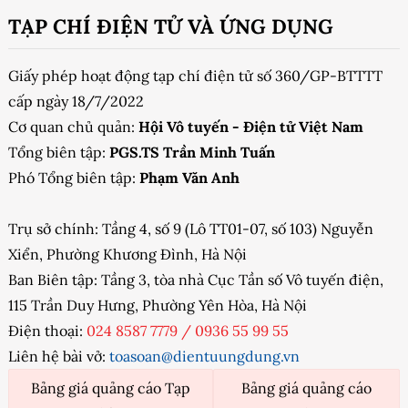
TẠP CHÍ ĐIỆN TỬ VÀ ỨNG DỤNG
Giấy phép hoạt động tạp chí điện tử số 360/GP-BTTTT
cấp ngày 18/7/2022
Cơ quan chủ quản:
Hội Vô tuyến - Điện tử Việt Nam
Tổng biên tập:
PGS.TS Trần Minh Tuấn
Phó Tổng biên tập:
Phạm Văn Anh
Trụ sở chính: Tầng 4, số 9 (Lô TT01-07, số 103) Nguyễn
Xiển, Phường Khương Đình, Hà Nội
Ban Biên tập: Tầng 3, tòa nhà Cục Tần số Vô tuyến điện,
115 Trần Duy Hưng, Phường Yên Hòa, Hà Nội
Điện thoại:
024 8587 7779
/
0936 55 99 55
Liên hệ bài vở:
toasoan@dientuungdung.vn
Bảng giá quảng cáo Tạp
Bảng giá quảng cáo