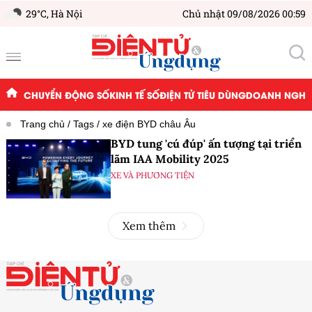
29°C,
Hà Nội
Chủ nhật 09/08/2026 00:59
CHUYỂN ĐỘNG SỐ
KINH TẾ SỐ
ĐIỆN TỬ TIÊU DÙNG
DOANH NGHIỆ
Trang chủ
Tags
xe điện BYD châu Âu
BYD tung 'cú đúp' ấn tượng tại triển
lãm IAA Mobility 2025
XE VÀ PHƯƠNG TIỆN
Xem thêm