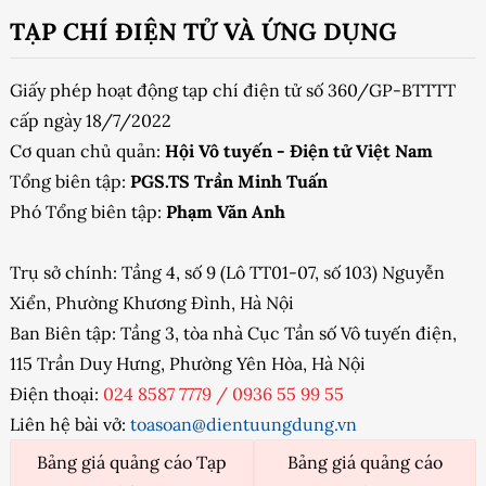
TẠP CHÍ ĐIỆN TỬ VÀ ỨNG DỤNG
Giấy phép hoạt động tạp chí điện tử số 360/GP-BTTTT
cấp ngày 18/7/2022
Cơ quan chủ quản:
Hội Vô tuyến - Điện tử Việt Nam
Tổng biên tập:
PGS.TS Trần Minh Tuấn
Phó Tổng biên tập:
Phạm Văn Anh
Trụ sở chính: Tầng 4, số 9 (Lô TT01-07, số 103) Nguyễn
Xiển, Phường Khương Đình, Hà Nội
Ban Biên tập: Tầng 3, tòa nhà Cục Tần số Vô tuyến điện,
115 Trần Duy Hưng, Phường Yên Hòa, Hà Nội
Điện thoại:
024 8587 7779
/
0936 55 99 55
Liên hệ bài vở:
toasoan@dientuungdung.vn
Bảng giá quảng cáo Tạp
Bảng giá quảng cáo