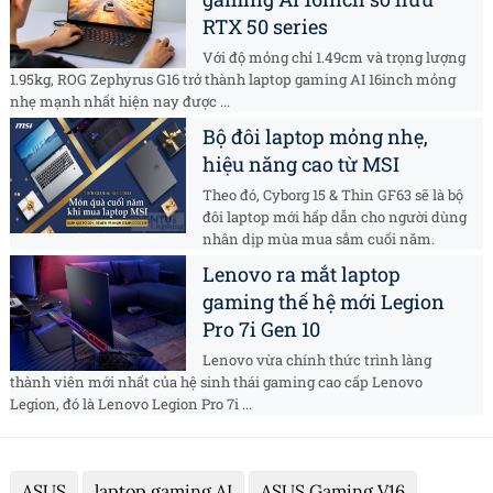
RTX 50 series
Với độ mỏng chỉ 1.49cm và trọng lượng
1.95kg, ROG Zephyrus G16 trở thành laptop gaming AI 16inch mỏng
nhẹ mạnh nhất hiện nay được ...
Bộ đôi laptop mỏng nhẹ,
hiệu năng cao từ MSI
Theo đó, Cyborg 15 & Thin GF63 sẽ là bộ
đôi laptop mới hấp dẫn cho người dùng
nhân dịp mùa mua sắm cuối năm.
Lenovo ra mắt laptop
gaming thế hệ mới Legion
Pro 7i Gen 10
Lenovo vừa chính thức trình làng
thành viên mới nhất của hệ sinh thái gaming cao cấp Lenovo
Legion, đó là Lenovo Legion Pro 7i ...
ASUS
laptop gaming AI
ASUS Gaming V16