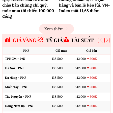
chào bán chứng chỉ quỹ,
hàng và bán lẻ kéo lùi, VN-
mức mua tối thiểu 100.000
Index mất 11,68 điểm
đồng
Xem thêm
GIÁ VÀNG
TỶ GIÁ
LÃI SUẤT
PNJ
Giá mua
Giá bán
TPHCM - PNJ
138,500
142,000
▼500K
Hà Nội - PNJ
138,500
142,000
▼500K
Đà Nẵng - PNJ
138,500
142,000
▼500K
Miền Tây - PNJ
138,500
142,000
▼500K
Tây Nguyên - PNJ
138,500
142,000
▼500K
Đông Nam Bộ - PNJ
138,500
142,000
▼500K