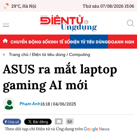
29°C,
Hà Nội
Thứ sáu 07/08/2026 15:06
CHUYỂN ĐỘNG SỐ
KINH TẾ SỐ
ĐIỆN TỬ TIÊU DÙNG
DOANH NGHIỆ
Trang chủ
Điện tử tiêu dùng
Computing
ASUS ra mắt laptop
gaming AI mới
16:18
|
04/06/2025
Phạm Anh
Chia sẻ
Theo dõi tạp chí
Điện tử và Ứng dụng
trên