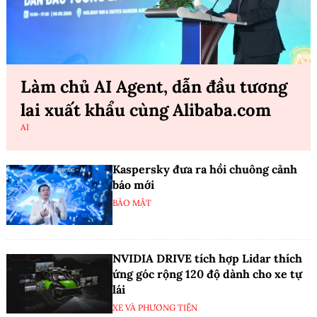
Làm chủ AI Agent, dẫn đầu tương
lai xuất khẩu cùng Alibaba.com
AI
Kaspersky đưa ra hồi chuông cảnh
báo mới
BẢO MẬT
NVIDIA DRIVE tích hợp Lidar thích
ứng góc rộng 120 độ dành cho xe tự
lái
XE VÀ PHƯƠNG TIỆN