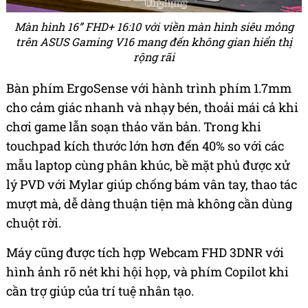
Màn hình 16” FHD+ 16:10 với viền màn hình siêu mỏng
trên ASUS Gaming V16 mang đến không gian hiển thị
rộng rãi
Bàn phím ErgoSense với hành trình phím 1.7mm
cho cảm giác nhanh và nhạy bén, thoải mái cả khi
chơi game lẫn soạn thảo văn bản. Trong khi
touchpad kích thước lớn hơn đến 40% so với các
mẫu laptop cùng phân khúc, bề mặt phủ được xử
lý PVD với Mylar giúp chống bám vân tay, thao tác
mượt mà, dễ dàng thuận tiện mà không cần dùng
chuột rời.
Máy cũng được tích hợp Webcam FHD 3DNR với
hình ảnh rõ nét khi hội họp, và phím Copilot khi
cần trợ giúp của trí tuệ nhân tạo.