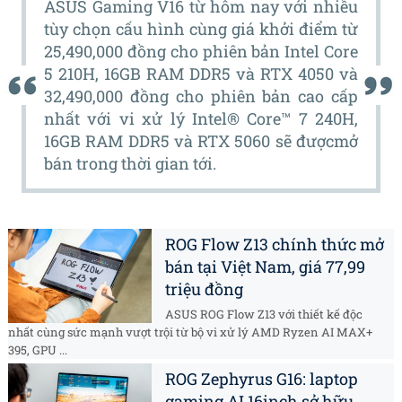
ASUS Gaming V16 từ hôm nay với nhiều
tùy chọn cấu hình cùng giá khởi điểm từ
25,490,000 đồng cho phiên bản Intel Core
5 210H, 16GB RAM DDR5 và RTX 4050 và
32,490,000 đồng cho phiên bản cao cấp
nhất với vi xử lý Intel® Core™ 7 240H,
16GB RAM DDR5 và RTX 5060 sẽ đượcmở
bán trong thời gian tới.
ROG Flow Z13 chính thức mở
bán tại Việt Nam, giá 77,99
triệu đồng
ASUS ROG Flow Z13 với thiết kế độc
nhất cùng sức mạnh vượt trội từ bộ vi xử lý AMD Ryzen AI MAX+
395, GPU ...
ROG Zephyrus G16: laptop
gaming AI 16inch sở hữu