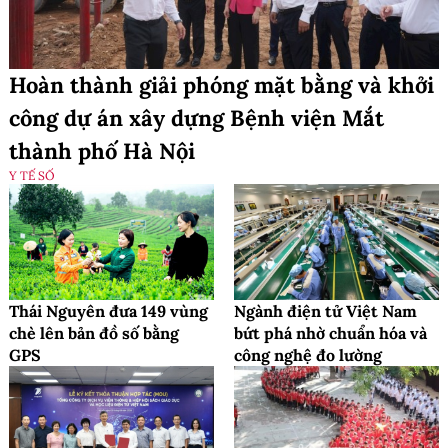
Hoàn thành giải phóng mặt bằng và khởi
công dự án xây dựng Bệnh viện Mắt
thành phố Hà Nội
Y TẾ SỐ
Thái Nguyên đưa 149 vùng
Ngành điện tử Việt Nam
chè lên bản đồ số bằng
bứt phá nhờ chuẩn hóa và
GPS
công nghệ đo lường