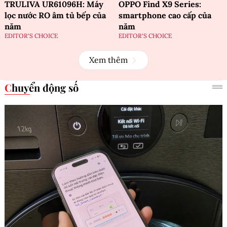
TRULIVA UR61096H: Máy
OPPO Find X9 Series:
lọc nước RO âm tủ bếp của
smartphone cao cấp của
năm
năm
EDITOR'S CHOICE
EDITOR'S CHOICE
Xem thêm
Chuyển động số