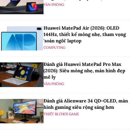
VĂN PHÒNG
Huawei MatePad Air (2026): OLED
144Hz, thiết kế mỏng nhẹ, tham vọng
'soán ngôi' laptop
COMPUTING
Đánh giá Huawei MatePad Pro Max
(2026): Siêu mỏng nhẹ, màn hình đẹp
mê ly
VĂN PHÒNG
Đánh giá Alienware 34 QD-OLED, màn
hình gaming siêu rộng sáng hơn
THIẾT BỊ CHƠI GAME