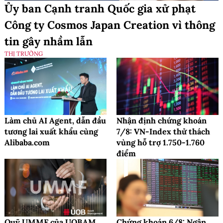
Ủy ban Cạnh tranh Quốc gia xử phạt
Công ty Cosmos Japan Creation vì thông
tin gây nhầm lẫn
THỊ TRƯỜNG
Làm chủ AI Agent, dẫn đầu
Nhận định chứng khoán
tương lai xuất khẩu cùng
7/8: VN-Index thử thách
Alibaba.com
vùng hỗ trợ 1.750-1.760
điểm
Quỹ UMMF của UOBAM
Chứng khoán 6/8: Ngân