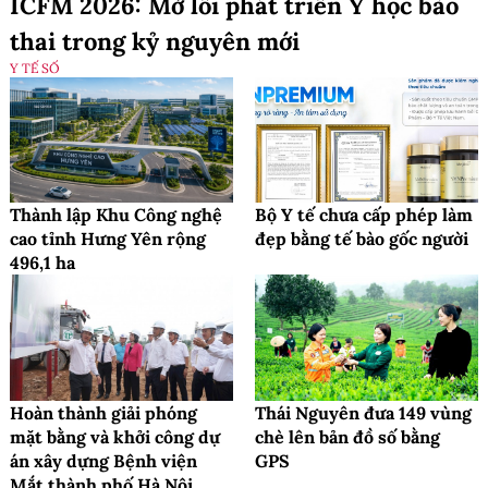
ICFM 2026: Mở lối phát triển Y học bào
thai trong kỷ nguyên mới
Y TẾ SỐ
Thành lập Khu Công nghệ
Bộ Y tế chưa cấp phép làm
cao tỉnh Hưng Yên rộng
đẹp bằng tế bào gốc người
496,1 ha
Hoàn thành giải phóng
Thái Nguyên đưa 149 vùng
mặt bằng và khởi công dự
chè lên bản đồ số bằng
án xây dựng Bệnh viện
GPS
Mắt thành phố Hà Nội