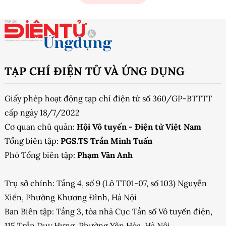
TẠP CHÍ ĐIỆN TỬ VÀ ỨNG DỤNG
Giấy phép hoạt động tạp chí điện tử số 360/GP-BTTTT
cấp ngày 18/7/2022
Cơ quan chủ quản:
Hội Vô tuyến - Điện tử Việt Nam
Tổng biên tập:
PGS.TS Trần Minh Tuấn
Phó Tổng biên tập:
Phạm Văn Anh
Trụ sở chính: Tầng 4, số 9 (Lô TT01-07, số 103) Nguyễn
Xiển, Phường Khương Đình, Hà Nội
Ban Biên tập: Tầng 3, tòa nhà Cục Tần số Vô tuyến điện,
115 Trần Duy Hưng, Phường Yên Hòa, Hà Nội