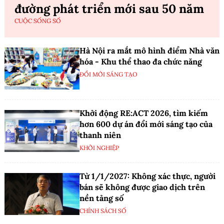
đường phát triển mới sau 50 năm
CUỘC SỐNG SỐ
Hà Nội ra mắt mô hình điểm Nhà văn
hóa - Khu thể thao đa chức năng
ĐỔI MỚI SÁNG TẠO
Khởi động RE:ACT 2026, tìm kiếm
hơn 600 dự án đổi mới sáng tạo của
thanh niên
KHỞI NGHIỆP
Từ 1/1/2027: Không xác thực, người
bán sẽ không được giao dịch trên
nền tảng số
CHÍNH SÁCH SỐ