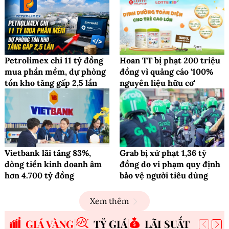
Petrolimex chi 11 tỷ đồng
Hoan TT bị phạt 200 triệu
mua phần mềm, dự phòng
đồng vì quảng cáo '100%
tồn kho tăng gấp 2,5 lần
nguyên liệu hữu cơ'
Vietbank lãi tăng 83%,
Grab bị xử phạt 1,36 tỷ
dòng tiền kinh doanh âm
đồng do vi phạm quy định
hơn 4.700 tỷ đồng
bảo vệ người tiêu dùng
Xem thêm
GIÁ VÀNG
TỶ GIÁ
LÃI SUẤT