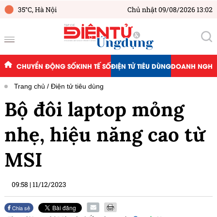
35°C,
Hà Nội
Chủ nhật 09/08/2026 13:02
CHUYỂN ĐỘNG SỐ
KINH TẾ SỐ
ĐIỆN TỬ TIÊU DÙNG
DOANH NGHIỆ
Trang chủ
Điện tử tiêu dùng
Bộ đôi laptop mỏng
nhẹ, hiệu năng cao từ
MSI
09:58
|
11/12/2023
Chia sẻ