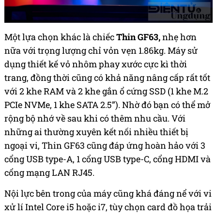
Một lựa chọn khác là chiếc
Thin GF63,
nhẹ hơn
nữa với trọng lượng chỉ vỏn vẹn 1.86kg. Máy sử
dụng thiết kế vỏ nhôm phay xước cực kì thời
trang, đồng thời cũng có khả năng nâng cấp rất tốt
với 2 khe RAM và 2 khe gắn ổ cứng SSD (1 khe M.2
PCIe NVMe, 1 khe SATA 2.5”). Nhờ đó bạn có thể mở
rộng bộ nhớ về sau khi có thêm nhu cầu. Với
những ai thường xuyên kết nối nhiều thiết bị
ngoại vi, Thin GF63 cũng đáp ứng hoàn hảo với 3
cổng USB type-A, 1 cổng USB type-C, cổng HDMI và
cổng mạng LAN RJ45.
Nội lực bên trong của máy cũng khá đáng nể với vi
xử lí Intel Core i5 hoặc i7, tùy chọn card đồ họa trải