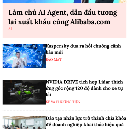
Làm chủ AI Agent, dẫn đầu tương
lai xuất khẩu cùng Alibaba.com
AI
Kaspersky đưa ra hồi chuông cảnh
báo mới
BẢO MẬT
NVIDIA DRIVE tích hợp Lidar thích
ứng góc rộng 120 độ dành cho xe tự
lái
XE VÀ PHƯƠNG TIỆN
Đào tạo nhân lực trở thành chìa khóa
để doanh nghiệp khai thác hiệu quả