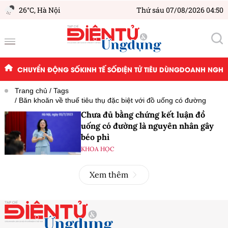
26°C,
Hà Nội
Thứ sáu 07/08/2026 04:50
CHUYỂN ĐỘNG SỐ
KINH TẾ SỐ
ĐIỆN TỬ TIÊU DÙNG
DOANH NGHIỆ
Trang chủ
Tags
Băn khoăn về thuế tiêu thụ đặc biệt với đồ uống có đường
Chưa đủ bằng chứng kết luận đồ
uống có đường là nguyên nhân gây
béo phì
KHOA HỌC
Xem thêm