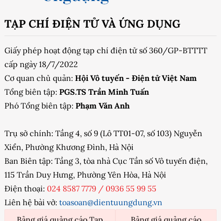
TẠP CHÍ ĐIỆN TỬ VÀ ỨNG DỤNG
Giấy phép hoạt động tạp chí điện tử số 360/GP-BTTTT
cấp ngày 18/7/2022
Cơ quan chủ quản:
Hội Vô tuyến - Điện tử Việt Nam
Tổng biên tập:
PGS.TS Trần Minh Tuấn
Phó Tổng biên tập:
Phạm Văn Anh
Trụ sở chính: Tầng 4, số 9 (Lô TT01-07, số 103) Nguyễn
Xiển, Phường Khương Đình, Hà Nội
Ban Biên tập: Tầng 3, tòa nhà Cục Tần số Vô tuyến điện,
115 Trần Duy Hưng, Phường Yên Hòa, Hà Nội
Điện thoại:
024 8587 7779
/
0936 55 99 55
Liên hệ bài vở:
toasoan@dientuungdung.vn
Bảng giá quảng cáo Tạp
Bảng giá quảng cáo