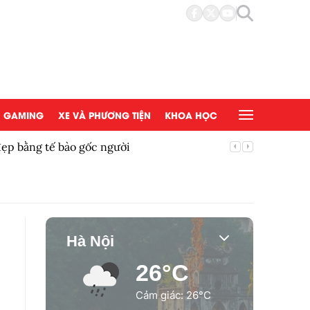
GAMING
XE VÀ PHƯƠNG TIỆN
KHOA HỌC
đẹp bằng tế bào gốc người
Copy/Pas
Hà Nội
26°C
Cảm giác: 26°C