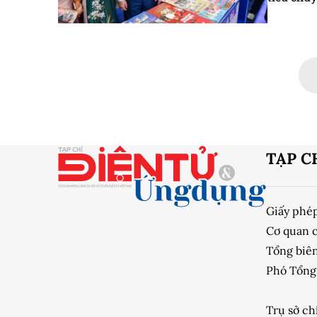
TẠP C
Giấy phé
Cơ quan 
Tổng biên
Phó Tổng 
Trụ sở ch