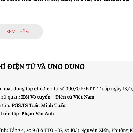
XEM THÊM
HÍ ĐIỆN TỬ VÀ ỨNG DỤNG
p hoạt động tạp chí điện tử số 360/GP-BTTTT cấp ngày 18/
chủ quản:
Hội Vô tuyến - Điện tử Việt Nam
 tập:
PGS.TS Trần Minh Tuấn
biên tập:
Phạm Văn Anh
ính: Tầng 4, số 9 (Lô TT01-07, số 103) Nguyễn Xiển, Phường