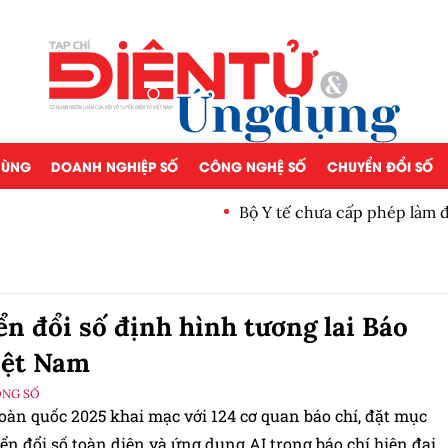
 DÙNG
DOANH NGHIỆP SỐ
CÔNG NGHỆ SỐ
CHUYỂN ĐỔI SỐ
Bộ Y tế chưa cấp phép làm 
n đổi số định hình tương lai Báo
iệt Nam
ỘNG SỐ
oàn quốc 2025 khai mạc với 124 cơ quan báo chí, đặt mục
ển đổi số toàn diện và ứng dụng AI trong báo chí hiện đại.