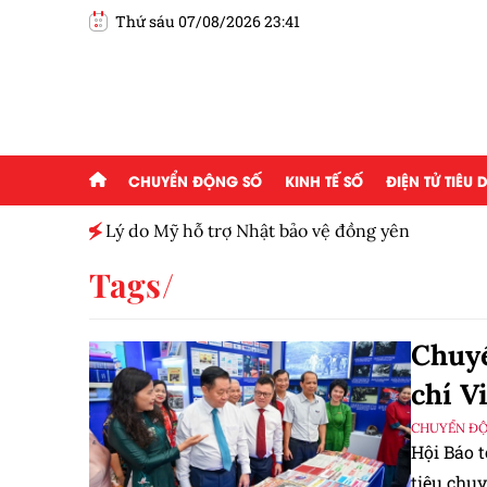
Thứ sáu 07/08/2026 23:41
CHUYỂN ĐỘNG SỐ
KINH TẾ SỐ
ĐIỆN TỬ TIÊU
h toàn
Lý do Mỹ hỗ trợ Nhật bảo vệ đồng yên
Tags
Chuyể
chí V
CHUYỂN Đ
Hội Báo t
tiêu chuy