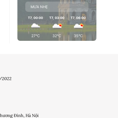
MƯA NHẸ
T7, 00:00
T7, 03:00
T7, 06:00
T7, 09:00
T7
27°C
32°C
35°C
36°C
7/2022
 Khương Đình, Hà Nội