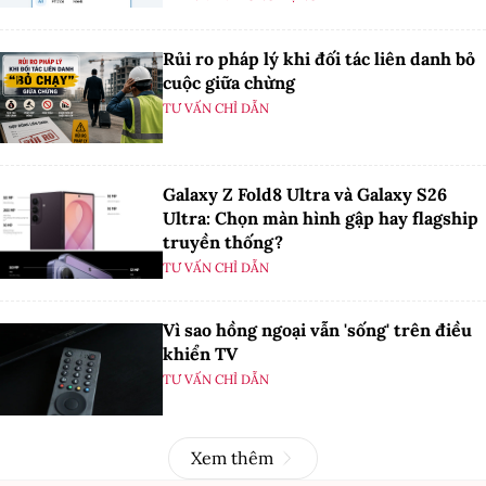
Rủi ro pháp lý khi đối tác liên danh bỏ
cuộc giữa chừng
TƯ VẤN CHỈ DẪN
Galaxy Z Fold8 Ultra và Galaxy S26
Ultra: Chọn màn hình gập hay flagship
truyền thống?
TƯ VẤN CHỈ DẪN
Vì sao hồng ngoại vẫn 'sống' trên điều
khiển TV
TƯ VẤN CHỈ DẪN
Xem thêm