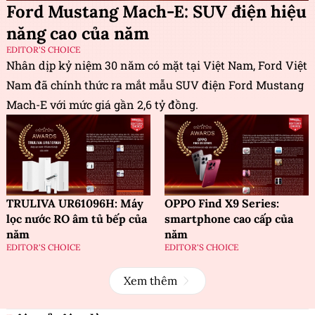
Ford Mustang Mach-E: SUV điện hiệu
năng cao của năm
EDITOR'S CHOICE
Nhân dịp kỷ niệm 30 năm có mặt tại Việt Nam, Ford Việt
Nam đã chính thức ra mắt mẫu SUV điện Ford Mustang
Mach-E với mức giá gần 2,6 tỷ đồng.
TRULIVA UR61096H: Máy
OPPO Find X9 Series:
lọc nước RO âm tủ bếp của
smartphone cao cấp của
năm
năm
EDITOR'S CHOICE
EDITOR'S CHOICE
Xem thêm