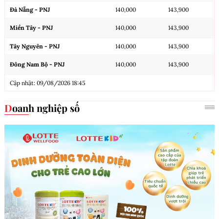
Đà Nẵng - PNJ
140,000
143,900
Miền Tây - PNJ
140,000
143,900
Tây Nguyên - PNJ
140,000
143,900
Đông Nam Bộ - PNJ
140,000
143,900
Cập nhật: 09/08/2026 18:45
Doanh nghiệp số