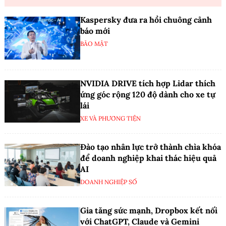
Kaspersky đưa ra hồi chuông cảnh
báo mới
BẢO MẬT
NVIDIA DRIVE tích hợp Lidar thích
ứng góc rộng 120 độ dành cho xe tự
lái
XE VÀ PHƯƠNG TIỆN
Đào tạo nhân lực trở thành chìa khóa
để doanh nghiệp khai thác hiệu quả
AI
DOANH NGHIỆP SỐ
Gia tăng sức mạnh, Dropbox kết nối
với ChatGPT, Claude và Gemini