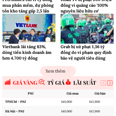
mua phần mềm, dự phòng
đồng vì quảng cáo '100%
tồn kho tăng gấp 2,5 lần
nguyên liệu hữu cơ'
Vietbank lãi tăng 83%,
Grab bị xử phạt 1,36 tỷ
dòng tiền kinh doanh âm
đồng do vi phạm quy định
hơn 4.700 tỷ đồng
bảo vệ người tiêu dùng
Xem thêm
GIÁ VÀNG
TỶ GIÁ
LÃI SUẤT
PNJ
Giá mua
Giá bán
TPHCM - PNJ
140,000
143,900
Hà Nội - PNJ
140,000
143,900