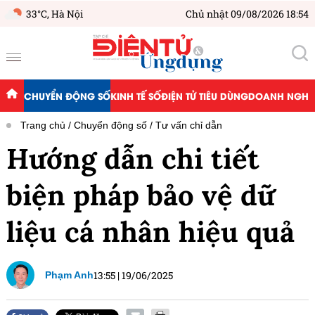
33°C,
Hà Nội
Chủ nhật 09/08/2026 18:54
CHUYỂN ĐỘNG SỐ
KINH TẾ SỐ
ĐIỆN TỬ TIÊU DÙNG
DOANH NGHIỆ
Trang chủ
Chuyển động số
Tư vấn chỉ dẫn
Hướng dẫn chi tiết
biện pháp bảo vệ dữ
liệu cá nhân hiệu quả
13:55
|
19/06/2025
Phạm Anh