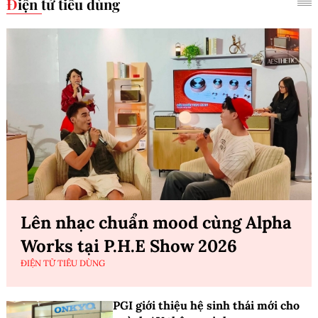
Điện tử tiêu dùng
Lên nhạc chuẩn mood cùng Alpha
Works tại P.H.E Show 2026
ĐIỆN TỬ TIÊU DÙNG
PGI giới thiệu hệ sinh thái mới cho