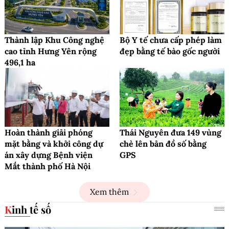
Thành lập Khu Công nghệ
Bộ Y tế chưa cấp phép làm
cao tỉnh Hưng Yên rộng
đẹp bằng tế bào gốc người
496,1 ha
Hoàn thành giải phóng
Thái Nguyên đưa 149 vùng
mặt bằng và khởi công dự
chè lên bản đồ số bằng
án xây dựng Bệnh viện
GPS
Mắt thành phố Hà Nội
Xem thêm
Kinh tế số