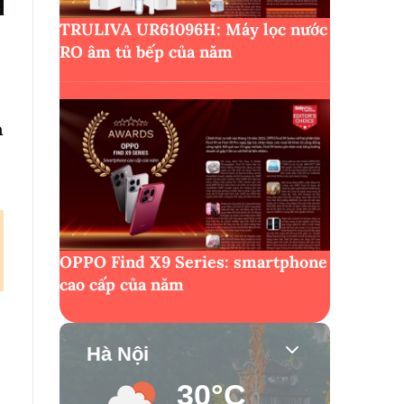
TRULIVA UR61096H: Máy lọc nước
RO âm tủ bếp của năm
n
OPPO Find X9 Series: smartphone
cao cấp của năm
Hà Nội
30°C