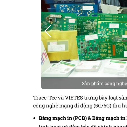
Sản phẩm công nghệ t
Trace-Tec và VIETES trưng bày loạt sả
công nghệ mạng di động (5G/6G) thu hú
Bảng mạch in (PCB)
&
Bảng mạch in 
linh hoạt và đảm bảo độ chính xác c