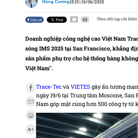
15:15
|
19/06/2025
Hùng Cường
Theo dõi tạp chí Điện
Chia sẻ
Doanh nghiệp công nghệ cao Việt Nam Trace
sóng IMS 2025 tại San Francisco, khẳng địn
sản phẩm phụ trợ cho hệ thống hàng không,
Việt Nam".
Trace-Tec
và
VIETES
gây ấn tượng mạnh 
ngày 19/6 tại Trung tâm Moscone, San 
Nam góp mặt cùng hơn 500 công ty từ k