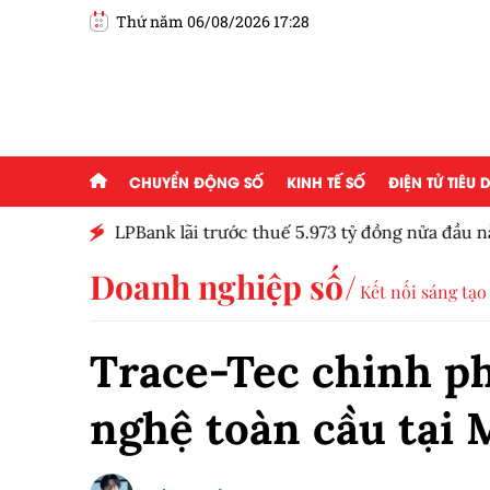
Thứ năm 06/08/2026 17:28
CHUYỂN ĐỘNG SỐ
KINH TẾ SỐ
ĐIỆN TỬ TIÊU
lường
LPBank lãi trước thuế 5.973 tỷ đồng nửa đầu nă
giảm tỷ trọng
Doanh nghiệp số
Kết nối sáng tạo
Trace-Tec chinh ph
nghệ toàn cầu tại 