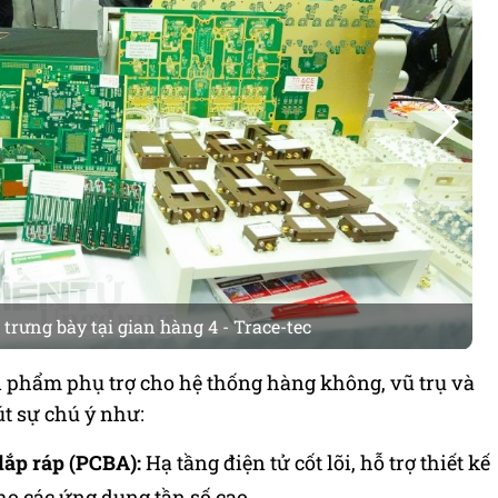
rưng bày tại gian hàng 4 - Trace-tec
n phẩm phụ trợ cho hệ thống hàng không, vũ trụ và
t sự chú ý như:
lắp ráp (PCBA):
Hạ tầng điện tử cốt lõi, hỗ trợ thiết kế
ho các ứng dụng tần số cao