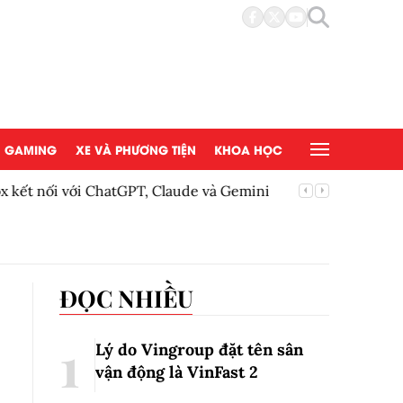
GAMING
XE VÀ PHƯƠNG TIỆN
KHOA HỌC
 kết nối với ChatGPT, Claude và Gemini
TP.HCM r
cháy
ĐỌC NHIỀU
Lý do Vingroup đặt tên sân
vận động là VinFast
2