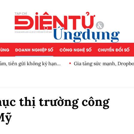
 DÙNG
DOANH NGHIỆP SỐ
CÔNG NGHỆ SỐ
CHUYỂN ĐỔI SỐ
m, tiền gửi không kỳ hạn
Gia tăng sức mạnh, Dropbox
ục thị trường công
Mỹ