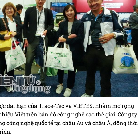
ợc dài hạn của Trace-Tec và VIETES, nhằm mở rộng
hiệu Việt trên bản đồ công nghệ cao thế giới. Công ty
chợ công nghệ quốc tế tại châu Âu và châu Á, đồng thời
riển.