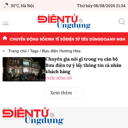
30°C,
Hà Nội
Thứ bảy 08/08/2026 21:34
CHUYỂN ĐỘNG SỐ
KINH TẾ SỐ
ĐIỆN TỬ TIÊU DÙNG
DOANH NGHIỆ
Trang chủ
Tags
Bưu điện Hướng Hóa
Chuyên gia nói gì trong vụ cán bộ
Bưu điện tự ý lấy thông tin cá nhân
khách hàng
CUỘC SỐNG SỐ
Xem thêm