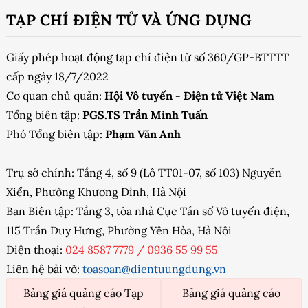
TẠP CHÍ ĐIỆN TỬ VÀ ỨNG DỤNG
Giấy phép hoạt động tạp chí điện tử số 360/GP-BTTTT
cấp ngày 18/7/2022
Cơ quan chủ quản:
Hội Vô tuyến - Điện tử Việt Nam
Tổng biên tập:
PGS.TS Trần Minh Tuấn
Phó Tổng biên tập:
Phạm Văn Anh
Trụ sở chính: Tầng 4, số 9 (Lô TT01-07, số 103) Nguyễn
Xiển, Phường Khương Đình, Hà Nội
Ban Biên tập: Tầng 3, tòa nhà Cục Tần số Vô tuyến điện,
115 Trần Duy Hưng, Phường Yên Hòa, Hà Nội
Điện thoại:
024 8587 7779
/
0936 55 99 55
Liên hệ bài vở:
toasoan@dientuungdung.vn
Bảng giá quảng cáo Tạp
Bảng giá quảng cáo