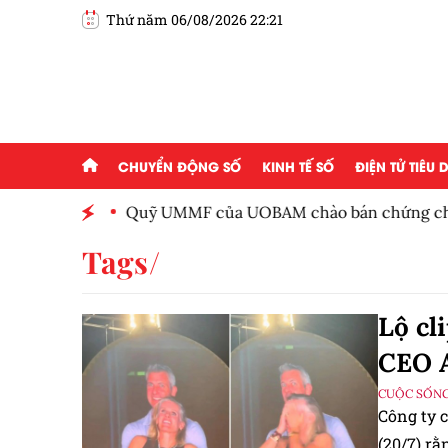
Thứ năm 06/08/2026 22:21
CHUYỂN ĐỘNG SỐ
KINH TẾ SỐ
ĐIỆN TỬ TIÊU
 Việt
Quỹ UMMF của UOBAM chào bán chứng chỉ qu
100.000 đồng
Tags
Lộ cl
CEO 
CUỘC SỐNG
Công ty 
(20/7) rằ