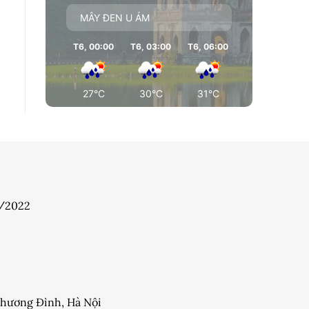
MÂY ĐEN U ÁM
T6, 00:00
T6, 03:00
T6, 06:00
T6, 09:00
T
27°C
30°C
31°C
26°C
7/2022
 Khương Đình, Hà Nội