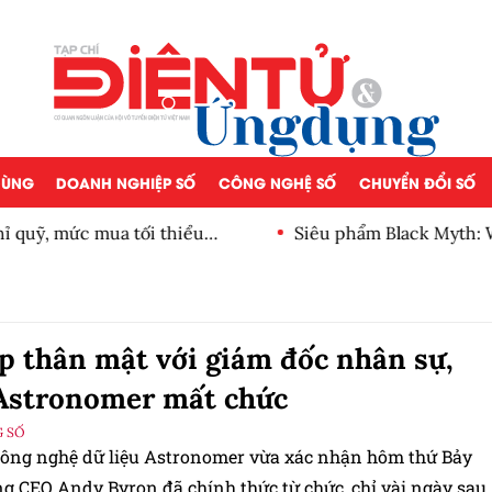
 DÙNG
DOANH NGHIỆP SỐ
CÔNG NGHỆ SỐ
CHUYỂN ĐỔI SỐ
ỹ, mức mua tối thiểu
Siêu phẩm Black Myth: Wuk
ip thân mật với giám đốc nhân sự,
Astronomer mất chức
 SỐ
công nghệ dữ liệu Astronomer vừa xác nhận hôm thứ Bảy
ng CEO Andy Byron đã chính thức từ chức, chỉ vài ngày sau