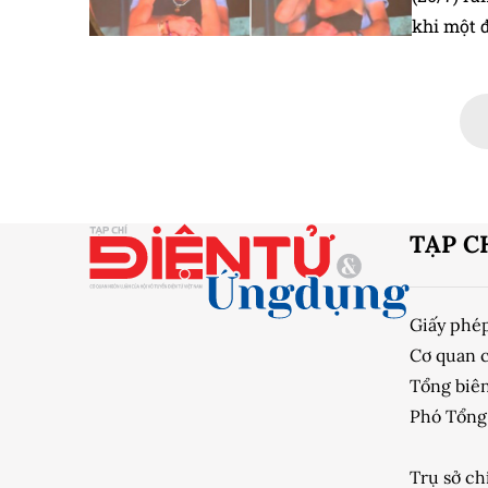
khi một 
với Giám
nhạc Col
TẠP C
Giấy phé
Cơ quan 
Tổng biên
Phó Tổng 
Trụ sở ch