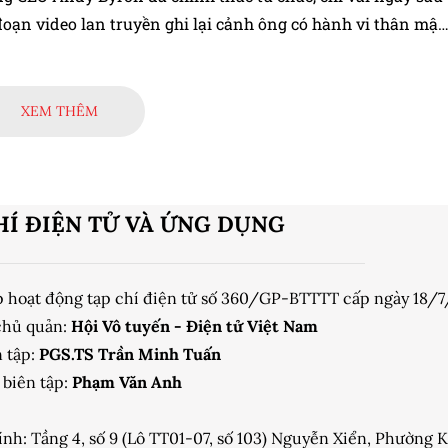
đoạn video lan truyền ghi lại cảnh ông có hành vi thân mật
 đốc Nhân sự Kristin Cabot tại một buổi hòa nhạc của ban
dplay.
XEM THÊM
HÍ ĐIỆN TỬ VÀ ỨNG DỤNG
p hoạt động tạp chí điện tử số 360/GP-BTTTT cấp ngày 18/
chủ quản:
Hội Vô tuyến - Điện tử Việt Nam
 tập:
PGS.TS Trần Minh Tuấn
biên tập:
Phạm Văn Anh
ính: Tầng 4, số 9 (Lô TT01-07, số 103) Nguyễn Xiển, Phường